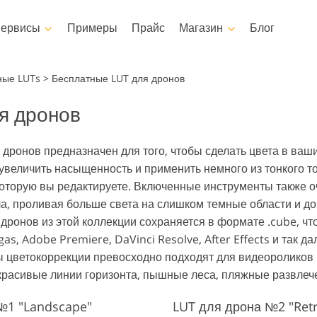
ервисы
Примеры
Прайс
Магазин
Блог
Photoshop
Templates
Vi
ные LUTs
>
Бесплатные LUT для дронов
я дронов
ы Photoshop
Шаблоны
Професси
Сервисы ретуши детских
для Фотошопа
Маркетинговые шаблоны
Видео Ове
ушь Тела Сервисы
Ретушь Фото Н
фото
я дронов предназначен для того, чтобы сделать цвета в ва
оп Оверлейсы
Открытки ко Дню святого
 увеличить насыщенность и применить немного из тонкого т
Валентина
ры Photoshop
 которую вы редактируете. Включенные инструменты также
Приглашения на свадьбу
кции Фотошоп
а, проливая больше света на слишком темные области и доб
в
Приглашение на детский
ронов из этой коллекции сохраняется в формате .cube, чт
день рождения
кции Фотошоп
и одежды, созданные
Сервисы обработки
as, Adobe Premiere, DaVinci Resolve, After Effects и так д
Реставрация 
ейсов
с помощью ИИ
изображений
 цветокоррекции превосходно подходят для видеороликов 
расивые линии горизонта, пышные леса, пляжные развлечен
№1 "Landscape"
LUT для дрона №2 "Retr