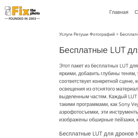
Главная
С
FOUNDED IN 2003
Lightroom
Услуги Ретуши Фотографий
>
Бесплат
Бесплатные LUT дл
Пресеты Lightroom
Экшен
Все коллекции пресетов
Кисти 
Услуги ретуши хедшотов
Рет
LR
Этот пакет из бесплатных LUT дл
Фотош
яркими, добавить глубины теням,
Пресеты - Лучшее
Тексту
предложение
соответствует конкретной сцене,
Колле
Мобильная коллекция
освещения из отснятого материал
Экшно
выделенным частям. Каждый LUT д
Колле
Модел
такими программами, как Sony Veg
Ретушь Свадебных Фото
Оверл
аэрофотосъемки, эти инструменты
изображены обширные пейзажи, к
Бесплатные LUT для дронов 