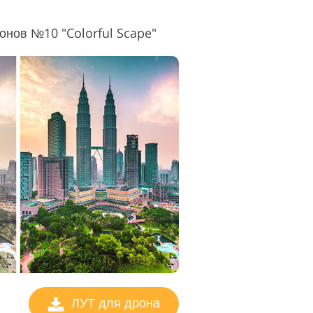
онов №10 "Colorful Scape"
ЛУТ для дрона