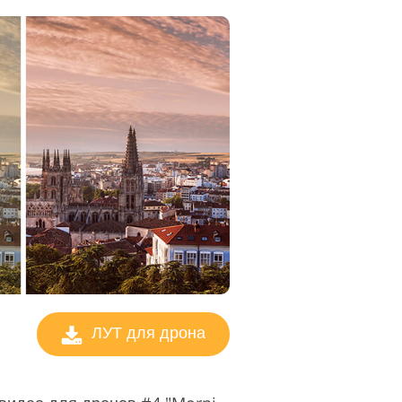
ктирования
ео
ЛУТ для дрона