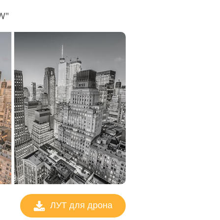
W"
ЛУТ для дрона