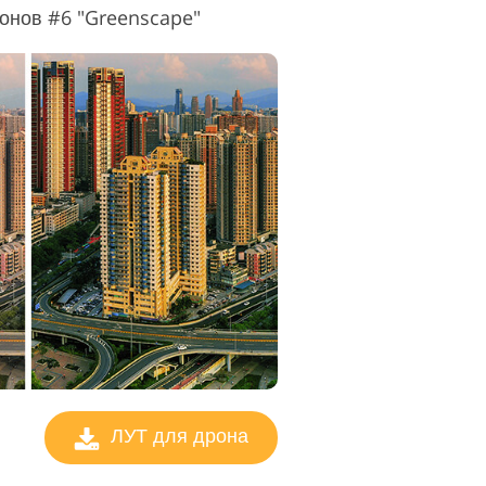
онов #6 "Greenscape"
ЛУТ для дрона