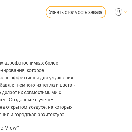
Узнать стоимость заказа
deo
ональные LUTs
рлейсы
едвижимости
ших аэрофотоснимках более
онирования, которое
 очень эффективны для улучшения
авляя немного из тепла и цвета к
о делает их совместимыми с
алее. Созданные с учетом
фотографий
на открытом воздухе, на которых
ия и городская архитектура.
o View"