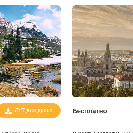
Услуги Реда
ь ювелирных изделий
Данные для обучения ИИ
Вид
Бесплатно
ЛУТ для дрона