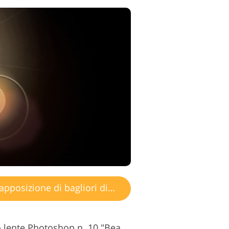
posizione di bagliori di luce
Sovrapposizione riflesso lente Photoshop n. 10 "Beautiful Parhelia"