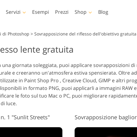
Servizi
Esempi
Prezzi
Shop
Blog
Photoshop
Templates
V
i di Photoshop
>
Sovrapposizione del riflesso dell'obiettivo gratuita
esso lente gratuita
i di Photoshop
Modelli
LUT profe
Servizi di fotoritocco per
Servizi di 
lli Photoshop
Modelli di marketing
Sovrappos
cco del Corpo Servizi
bambini
immob
 una giornata soleggiata, puoi applicare sovrapposizioni di ri
pposizioni di
Biglietti di San Valentino
turale e creeranno un'atmosfera estiva spensierata. Oltre a
shop
Inviti di nozze
lizzate in Paint Shop Pro , Creative Cloud, GIMP e altri pro
re di Photoshop
Invito di compleanno per
isponibili in formato PNG, puoi applicarli a immagini RAW e 
oni Intere
bambini
ficare le foto sul tuo Mac o PC, puoi migliorare rapidamen
ioni
Servizi di manipolazione
di luce.
li di abbigliamento IA
Servizi Fo
pposizioni di
delle immagini
shop Packs
n. 1 "Sunlit Streets"