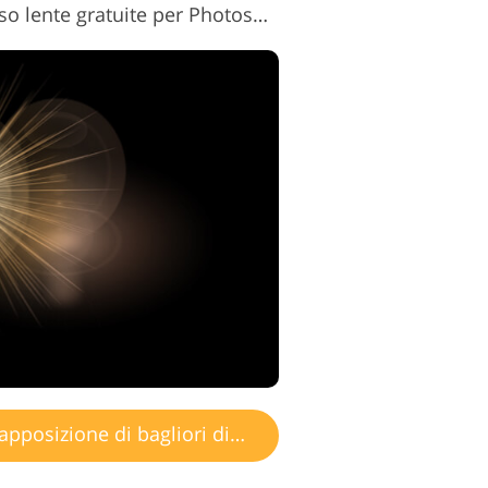
Sovrapposizioni di riflesso lente gratuite per Photoshop n. 12 "Bright Moments"
posizione di bagliori di luce