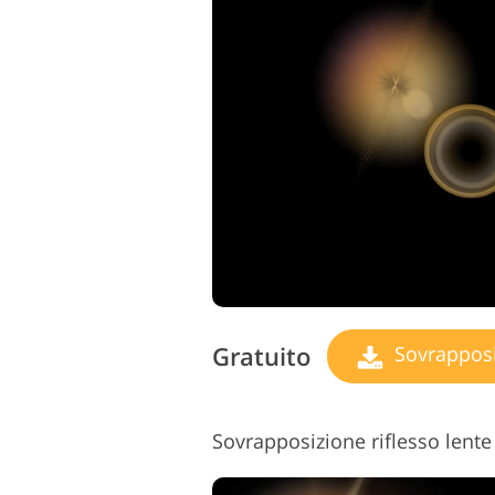
Servizi di ritocco del
Serv
prodotto
Gratuito
Sovrapposizio