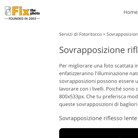
Home
FOUNDED IN 2003
Lightroom
Servizi di Fotoritocco
>
Sovrapposizion
Sovrapposizione rifl
Lightroom Presets
Azion
Lightroom Presets Intere
Penne
Servizi di ritocco alla testa
Rito
Collezioni
Per migliorare una foto scattata in
Sovra
enfatizzeranno l'illuminazione na
Migliori preset di
Photo
Lightroom Deal
sovrapposizioni possono essere uti
Textu
lavorare con i livelli.
Collezione mobile
Poiché sono d
Ps Azi
800x533px. Che tu preferisca modi
Collez
Servizi di Fotoritocco per
queste sovrapposizioni di bagliori 
Model
Sovra
Matrimoni
Photo
Sovrapposizione riflesso lente 