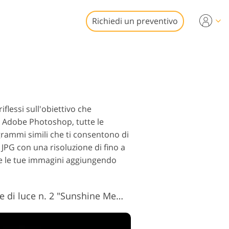
Richiedi un preventivo
ideo
ssionali
fotoritocco
izioni video
iliare
flessi sull'obiettivo che
d Adobe Photoshop, tutte le
grammi simili che ti consentono di
JPG con una risoluzione di fino a
te le tue immagini aggiungendo
to Restauro
Sovrapposizione bagliore di luce n. 2 "Sunshine Memories"