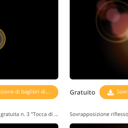
izi di ritocco gioielli
Dati di Addestramento AI
Servizi di mo
Gratuito
ne di bagliori di luce
Sovrap
Sovrapposizione riflesso lente gratuita n. 3 "Tocca di Meraviglia"