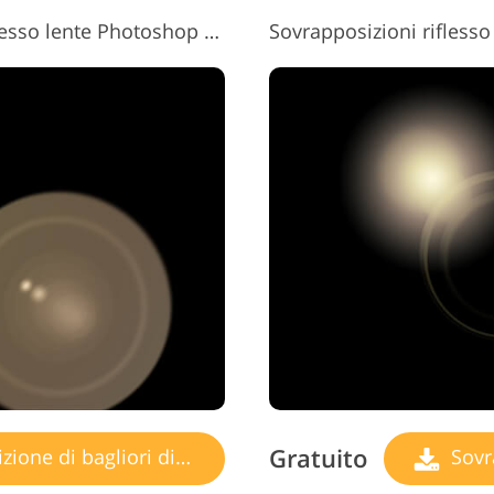
Sovrapposizioni gratuite di riflesso lente Photoshop n. 13 "Blinding Happiness"
Gratuito
ne di bagliori di luce
Sovrap