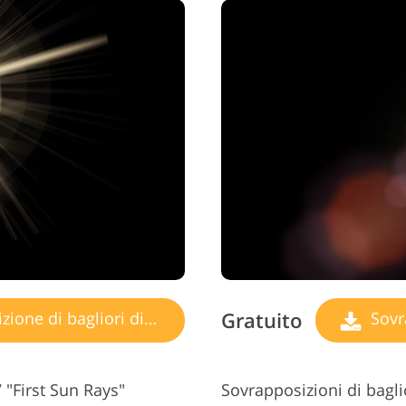
Gratuito
ne di bagliori di luce
Sovrap
 "First Sun Rays"