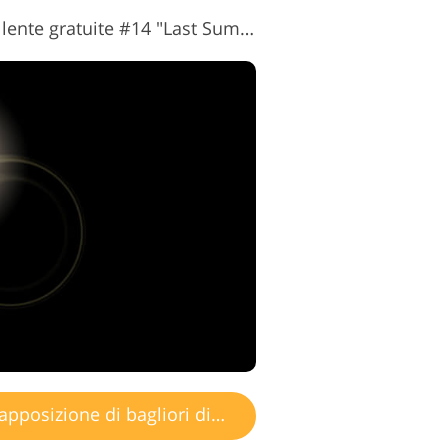
Sovrapposizioni riflesso lente gratuite #14 "Last Summer"
posizione di bagliori di luce