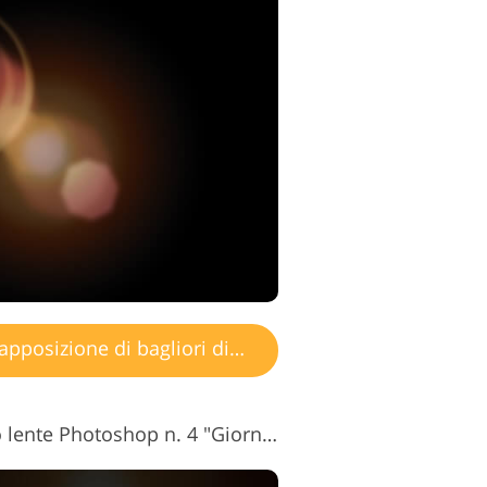
ntaggio video
posizione di bagliori di luce
Sovrapposizione riflesso lente Photoshop n. 4 "Giorni di Serenità"