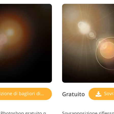
Gratuito
ne di bagliori di luce
Sovrap
Sovrapposizione riflesso lente Photoshop gratuito n. 9 "Luminous Sunbeams"