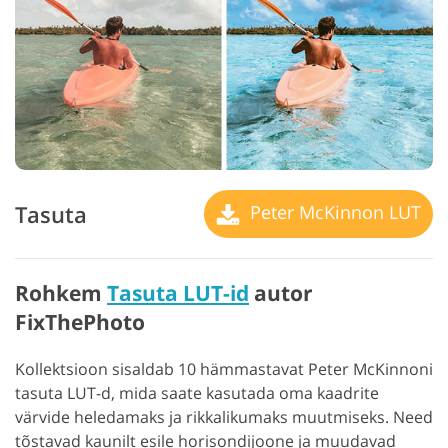
Tasuta
Peter McKinnon LUT
Rohkem
Tasuta LUT-id
autor
FixThePhoto
Kollektsioon sisaldab 10 hämmastavat Peter McKinnoni
tasuta LUT-d, mida saate kasutada oma kaadrite
värvide heledamaks ja rikkalikumaks muutmiseks. Need
tõstavad kaunilt esile horisondijoone ja muudavad