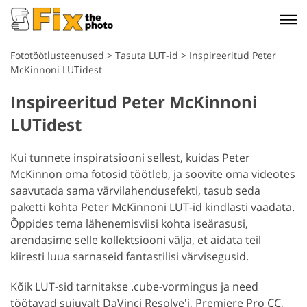
Fototöötlusteenused
>
Tasuta LUT-id
>
Inspireeritud Peter
McKinnoni LUTidest
Inspireeritud Peter McKinnoni
LUTidest
Kui tunnete inspiratsiooni sellest, kuidas Peter
McKinnon oma fotosid töötleb, ja soovite oma videotes
saavutada sama värvilahendusefekti, tasub seda
paketti kohta Peter McKinnoni LUT-id kindlasti vaadata.
Õppides tema lähenemisviisi kohta iseärasusi,
arendasime selle kollektsiooni välja, et aidata teil
kiiresti luua sarnaseid fantastilisi värvisegusid.
Kõik LUT-sid tarnitakse .cube-vormingus ja need
töötavad sujuvalt DaVinci Resolve'i, Premiere Pro CC,