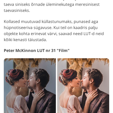
taeva siniseks õrnade üleminekutega meresinisest
taevasiniseks.
Kollased muutuvad küllastunumaks, punased aga
hüpnotiseeriva sügavuse. Kui teil on kaadris palju
objekte kohta erinevat värvi, saavad need LUT-d neid
kõiki kenasti täiustada.
Peter McKinnon LUT nr 31 "Film"