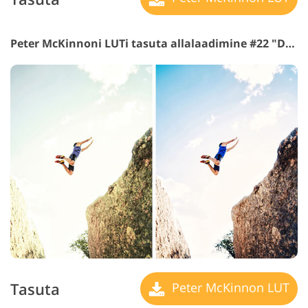
Peter McKinnoni LUTi tasuta allalaadimine #22 "Dark Shadow"
Tasuta
Peter McKinnon LUT