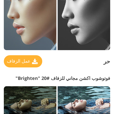
حر
عمل الزفاف
فوتوشوب اكشن مجاني للزفاف #20 "Brighten"