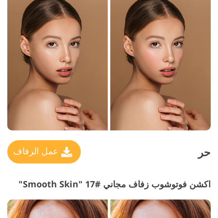
حر
عمل الزفاف
اكشن فوتوشوب زفاف مجاني #17 "Smooth Skin"