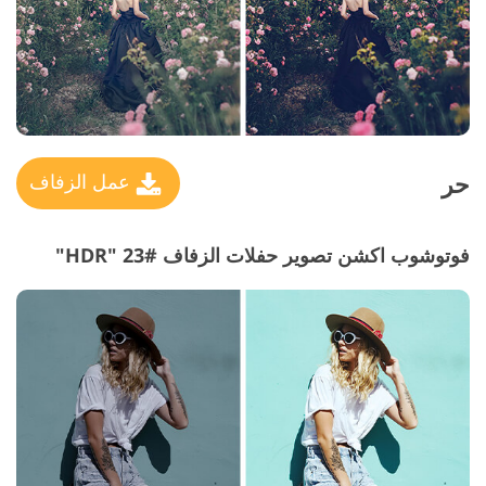
حر
عمل الزفاف
فوتوشوب اكشن تصوير حفلات الزفاف #23 "HDR"