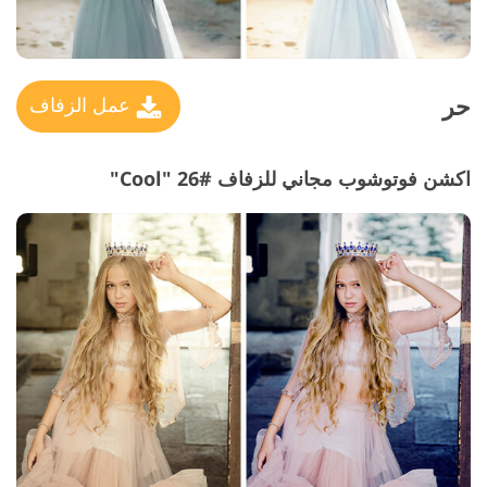
حر
عمل الزفاف
اكشن فوتوشوب مجاني للزفاف #26 "Cool"