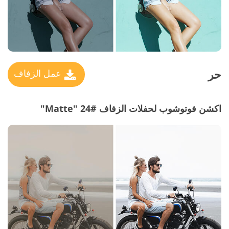
حر
عمل الزفاف
اكشن فوتوشوب لحفلات الزفاف #24 "Matte"