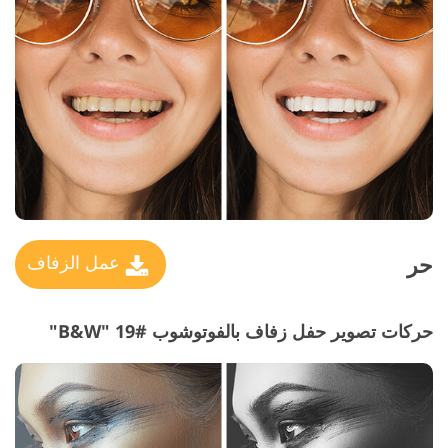
حر
عمل الزفاف
حركات تصوير حفل زفاف بالفوتوشوب #19 "B&W"