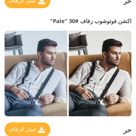
حر
عمل الزفاف
اكشن فوتوشوب زفاف #30 "Pale"
حر
عمل الزفاف