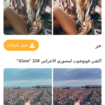
حر
عمل الزفاف
اكشن فوتوشوب لمصوري الاعراس #22 "Glow"