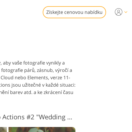
Získejte cenovou nabídku
eo
ní LUT
fotografií
idea
ostí
aby vaše fotografie vynikly a
fotografie párů, zásnub, výročí a
 Cloud nebo Elements, verze 11-
ons jsou užitečné v každé situaci:
nění barev atd. a ke zkrácení času
ní Služby
Svatební Photoshop Actions #2 "Wedding Matte"