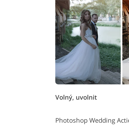
Služby retušování produktů
Služb
Volný, uvolnit