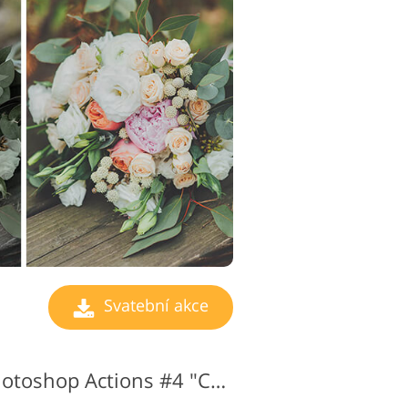
ravu videa
Svatební akce
Zdarma Svatební Photoshop Actions #4 "Cool"