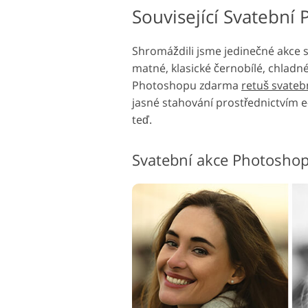
Související Svatebn
Shromáždili jsme jedinečné akce 
matné, klasické černobílé, chlad
Photoshopu zdarma
retuš svatebn
jasné stahování prostřednictvím e
teď.
Svatební akce Photosho