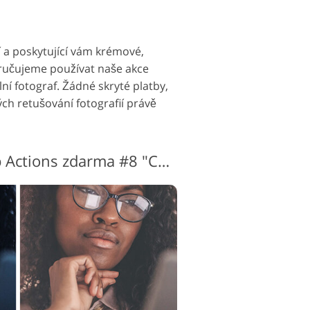
 a poskytující vám krémové,
oručujeme používat naše akce
ní fotograf. Žádné skryté platby,
ch retušování fotografií právě
Svatební Photoshop Actions zdarma #8 "Chocolate"