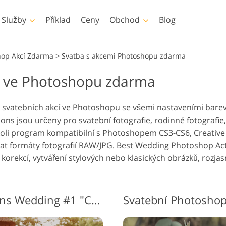
Služby
Příklad
Ceny
Obchod
Blog
Photoshop
Templates
Vid
hop Akcí Zdarma
>
Svatba s akcemi Photoshopu zdarma
í ve Photoshopu zdarma
hotoshopu
Šablony
Profesionál
Služby retušování dětské
Služby úpravy 
 Photoshopu
Marketingové šablony
Překryvná v
šování těla Služby
fotografie
nemovit
svatebních akcí ve Photoshopu se všemi nastaveními barev, 
y Photoshopu
Valentýnské karty
ns jsou určeny pro svatební fotografie, rodinné fotografie, 
y Photoshopu
Pozvánky na svatbu
oli program kompatibilní s Photoshopem CS3-CS6, Creative
ons Celé sbírky
Pozvánka na narozeniny
t formáty fotografií RAW/JPG. Best Wedding Photoshop Acti
dětí
rývá celé sbírky
orekcí, vytváření stylových nebo klasických obrázků, rozjas
y oděvů generované
Služby manipulace s
Foto Obnove
ělou inteligencí
obrázky
Zdarma Photoshop Actions Wedding #1 "Creamy"