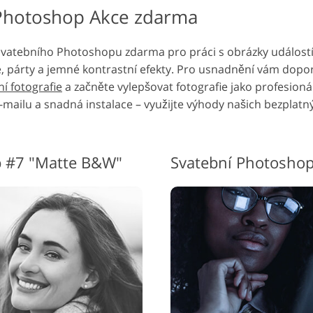
í Photoshop Akce zdarma
svatebního Photoshopu zdarma pro práci s obrázky událostí
né, párty a jemné kontrastní efekty. Pro usnadnění vám dop
í fotografie
a začněte vylepšovat fotografie jako profesionál
-mailu a snadná instalace – využijte výhody našich bezplatný
p #7 "Matte B&W"