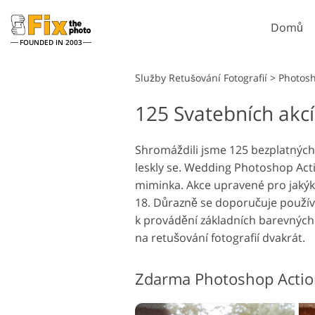
Domů
FOUNDED IN 2003
Lightroom
Služby Retušování Fotografií
>
Photos
125 Svatebních akc
Předvolby Lightroom
Akce P
Retušovací služby
Celé přednastavené
Štětce
Retu
Headshot
kolekce LR
Shromáždili jsme 125 bezplatných 
Překryv
leskly se. Wedding Photoshop Actio
Přednastavení nejlepších
Textur
nabídek
miminka. Akce upravené pro jakýk
Ps Acti
Mobilní kolekce
18. Důrazně se doporučuje používa
Ps přek
k provádění základních barevných k
Služby pro úpravu
Model
na retušování fotografií dvakrát.
svatebních fotografií
um