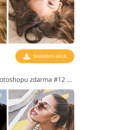
Svatební akce
Svatební akce ve Photoshopu zdarma #12 "Tonning"