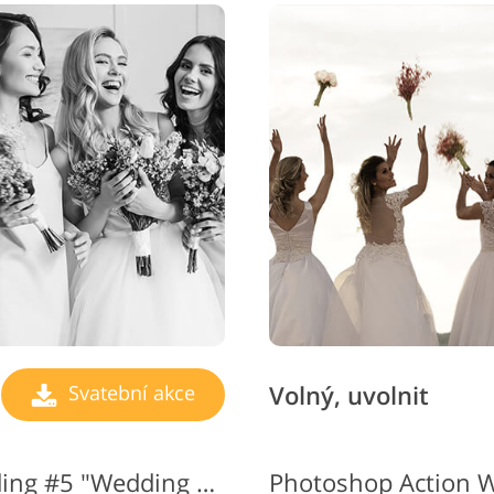
Volný, uvolnit
Svatební akce
Photoshop Actions Wedding #5 "Wedding Party"