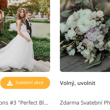
y retušování šperků
Data pro výcvik AI
Služby pro úp
Volný, uvolnit
Svatební akce
Photoshop Wedding Actions #3 "Perfect Black & White"