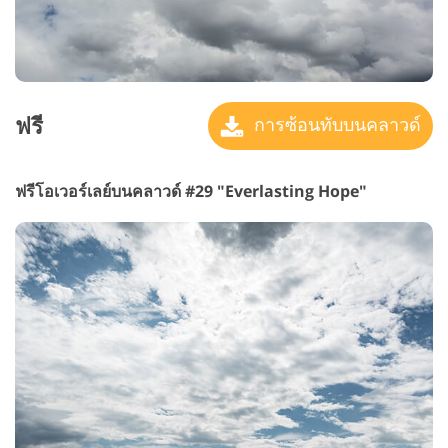
ฟรี
การซ้อนทับบนคลาวด์
ฟรีโอเวอร์เลย์บนคลาวด์ #29 "Everlasting Hope"