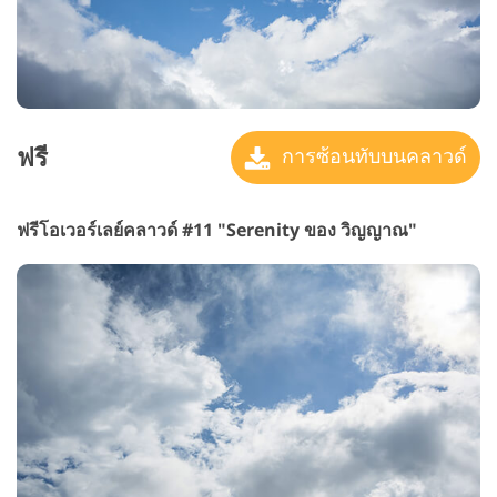
ฟรี
การซ้อนทับบนคลาวด์
ฟรีโอเวอร์เลย์คลาวด์ #11 "Serenity
ของ วิญญาณ"