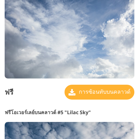
ฟรี
การซ้อนทับบนคลาวด์
ฟรีโอเวอร์เลย์บนคลาวด์ #5 "Lilac Sky"