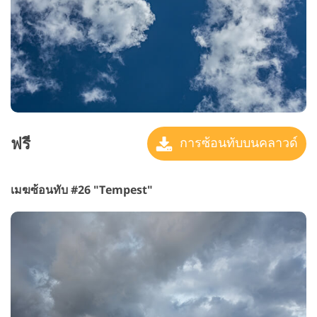
ฟรี
การซ้อนทับบนคลาวด์
เมฆซ้อนทับ #26 "Tempest"