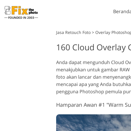
Berand
FOUNDED IN 2003
Lightroom
Jasa Retouch Foto
>
Overlay Photoshop
160 Cloud Overlay 
Lightroom Presets
Tind
Layanan Retouching
Seluruh Koleksi Preset LR
Kuas
Reto
Headshot
Anda dapat mengunduh Cloud Ove
Preset Kesepakatan
Over
menakjubkan untuk gambar RAW da
Terbaik
Tekst
foto akan lancar dan menyenangk
Koleksi Seluler
Ps Ac
mencapai apa yang Anda butuhkan
Kolek
pengguna Photoshop pemula pun
Ps Me
M
Jasa Edit Foto Pernikahan
Kolek
Hamparan Awan #1 "Warm S