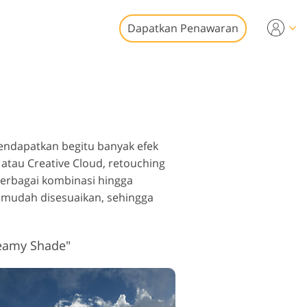
Dapatkan Penawaran
ideo
esional
it Foto Real
n Video
tate
ndapatkan begitu banyak efek
tau Creative Cloud, retouching
erbagai kombinasi hingga
 mudah disesuaikan, sehingga
storasi Foto
eamy Shade"