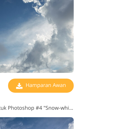
geditan Video
Hamparan Awan
Cloud Overlay Gratis untuk Photoshop #4 "Snow-white"