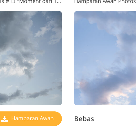
tis #13 "Moment
dari Tenang"
Hamparan Awan Photosh
Bebas
Hamparan Awan