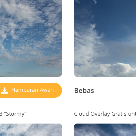
ayanan Retouching
Data Pelatihan AI
Layanan Pen
Perhiasan
Bebas
Hamparan Awan
 "Stormy"