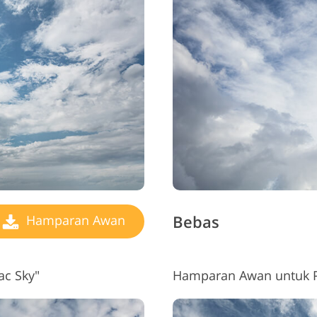
Bebas
Hamparan Awan
ac Sky"