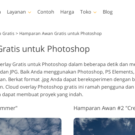
a
Layanan
Contoh
Harga
Toko
Blog
Photoshop
Templates
V
 Gratis
>
Hamparan Awan Gratis untuk Photoshop
Gratis untuk Photoshop
akan Photoshop
Template
LUT prof
Layanan Retouching Foto
Layanan Ed
 Photoshop
Template pemasaran
Hampara
uching Tubuh Layanan
Bayi
Es
rlay Gratis untuk Photoshop dalam beberapa detik dan me
lay Photoshop
Kartu Hari Valentine
n JPG. Baik Anda menggunakan Photoshop, PS Elements, a
ur Photoshop
Undangan pernikahan
an. Berkat format .jpg Anda dapat bereksperimen dengan b
tions Seluruh
Undangan ulang tahun
. Cloud overlay Photoshop gratis ini ramah pengguna dan
si
anak
 dapat membuat proyek yang indah.
lapisi Seluruh
odel Pakaian yang
Layanan Manipulasi
Layanan Re
si
Dihasilkan oleh AI
Gambar
ummer"
Hamparan Awan #2 "Cr