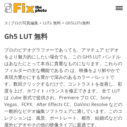
ス|プロの写真編集
>
LUTs 無料
>
Gh5LUTs無料
Gh5 LUT 無料
プロのビデオグラファーであっても、アマチュア ビデオ
をより魅力的にしたい場合でも、この GH5 LUT バンドル
はあなたにとって本当に貴重なものになります。これらの
フィルターの主な機能である の は、映像をより鮮やかで
表現力豊かにする豊かで深みのあるカラー パレットで
す。数回クリックするだけで、コントラストを改善し、彩
度を上げ、ホワイト バランスを修正できます。 全て LUT
は .cube 形式で提供され、Premiere プロ CC、Sony
Vegas、FCPX、After Effects CC、DaVinci Resolve などの
一般的なビデオ編集ソフトウェアに適しています。このコ
レクションは、風景、ポートレート、都市、結婚式などの
屋外ビデオやその他の映像タイプに最適です。