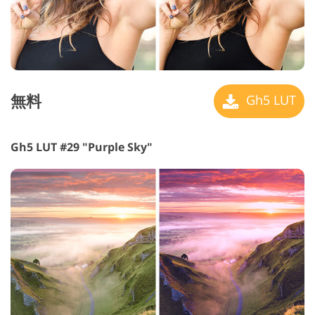
無料
Gh5 LUT
Gh5 LUT #29 "Purple Sky"