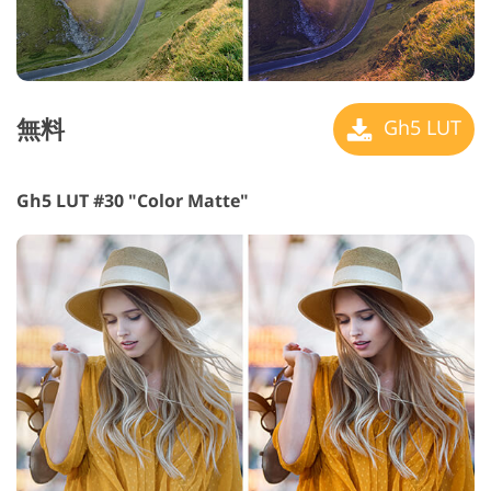
無料
Gh5 LUT
Gh5 LUT #30 "Color Matte"