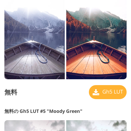
無料
Gh5 LUT
無料の Gh5 LUT #5 "Moody Green"