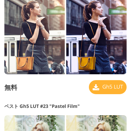
無料
Gh5 LUT
ベスト Gh5 LUT #23 "Pastel Film"