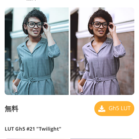
無料
Gh5 LUT
LUT Gh5 #21 "Twilight"