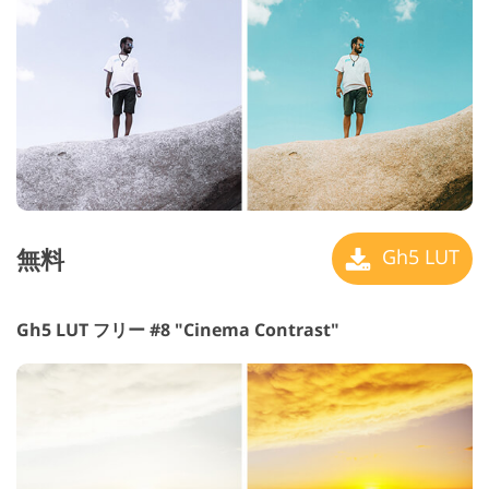
無料
Gh5 LUT
Gh5 LUT フリー #8 "Cinema Contrast"