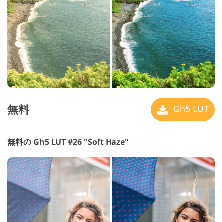
無料
Gh5 LUT
無料の Gh5 LUT #26 "Soft Haze"