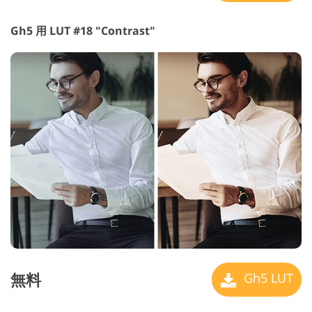
Gh5 用 LUT #18 "Contrast"
無料
Gh5 LUT