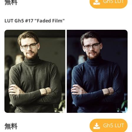
無料
Gh5 LUT
LUT Gh5 #17 "Faded Film"
無料
Gh5 LUT