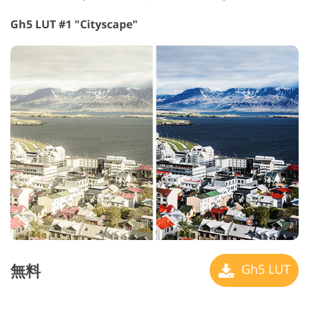
Gh5 LUT #1 "Cityscape"
無料
Gh5 LUT