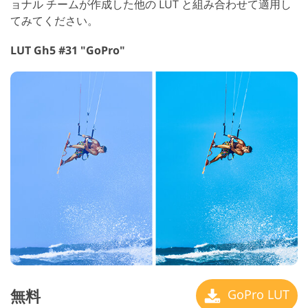
ョナル チームが作成した他の LUT と組み合わせて適用し
てみてください。
LUT Gh5 #31 "GoPro"
無料
GoPro LUT