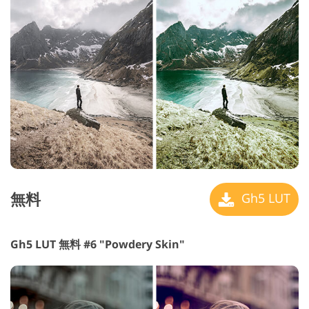
無料
Gh5 LUT
Gh5 LUT 無料 #6 "Powdery Skin"