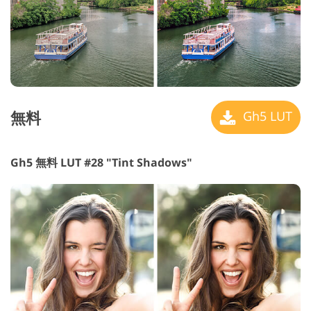
無料
Gh5 LUT
Gh5 無料 LUT #28 "Tint Shadows"