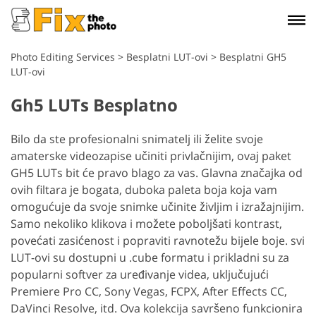
Photo Editing Services
>
Besplatni LUT-ovi
>
Besplatni GH5
LUT-ovi
Gh5 LUTs Besplatno
Bilo da ste profesionalni snimatelj ili želite svoje
amaterske videozapise učiniti privlačnijim, ovaj paket
GH5 LUTs bit će pravo blago za vas. Glavna značajka od
ovih filtara je bogata, duboka paleta boja koja vam
omogućuje da svoje snimke učinite življim i izražajnijim.
Samo nekoliko klikova i možete poboljšati kontrast,
povećati zasićenost i popraviti ravnotežu bijele boje. svi
LUT-ovi su dostupni u .cube formatu i prikladni su za
popularni softver za uređivanje videa, uključujući
Premiere Pro CC, Sony Vegas, FCPX, After Effects CC,
DaVinci Resolve, itd. Ova kolekcija savršeno funkcionira