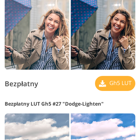
Bezpłatny
Gh5 LUT
Bezpłatny LUT Gh5 #27 "Dodge-Lighten"