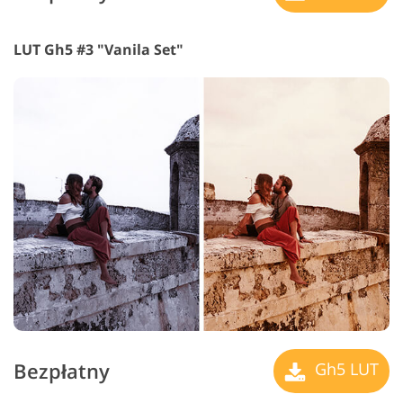
LUT Gh5 #3 "Vanila Set"
Bezpłatny
Gh5 LUT