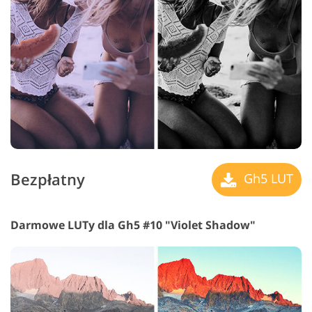
Bezpłatny
Gh5 LUT
Darmowe LUTy dla Gh5 #10 "Violet Shadow"