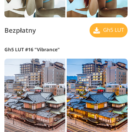
Bezpłatny
Gh5 LUT
Gh5 LUT #16 "Vibrance"