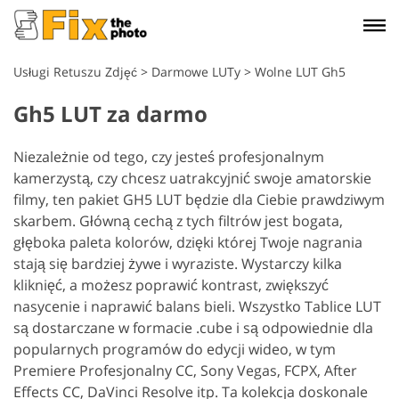
Usługi Retuszu Zdjęć
>
Darmowe LUTy
>
Wolne LUT Gh5
Gh5 LUT za darmo
Niezależnie od tego, czy jesteś profesjonalnym
kamerzystą, czy chcesz uatrakcyjnić swoje amatorskie
filmy, ten pakiet GH5 LUT będzie dla Ciebie prawdziwym
skarbem. Główną cechą z tych filtrów jest bogata,
głęboka paleta kolorów, dzięki której Twoje nagrania
stają się bardziej żywe i wyraziste. Wystarczy kilka
kliknięć, a możesz poprawić kontrast, zwiększyć
nasycenie i naprawić balans bieli. Wszystko Tablice LUT
są dostarczane w formacie .cube i są odpowiednie dla
popularnych programów do edycji wideo, w tym
Premiere Profesjonalny CC, Sony Vegas, FCPX, After
Effects CC, DaVinci Resolve itp. Ta kolekcja doskonale