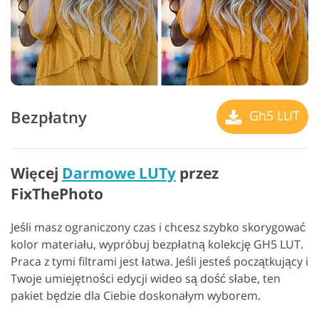
Bezpłatny
Gh5 LUT
Więcej
Darmowe LUTy
przez
FixThePhoto
Jeśli masz ograniczony czas i chcesz szybko skorygować
kolor materiału, wypróbuj bezpłatną kolekcję GH5 LUT.
Praca z tymi filtrami jest łatwa. Jeśli jesteś początkujący i
Twoje umiejętności edycji wideo są dość słabe, ten
pakiet będzie dla Ciebie doskonałym wyborem.