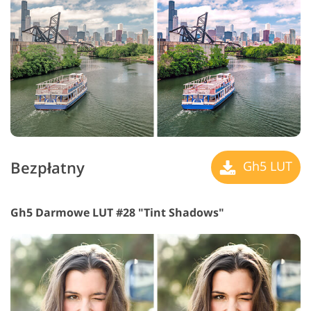
Bezpłatny
Gh5 LUT
Gh5 Darmowe LUT #28 "Tint Shadows"