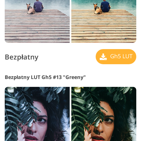
Bezpłatny
Gh5 LUT
Bezpłatny LUT Gh5 #13 "Greeny"