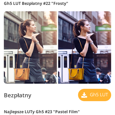
Gh5 LUT Bezpłatny #22 "Frosty"
Bezpłatny
Gh5 LUT
Najlepsze LUTy Gh5 #23 "Pastel Film"