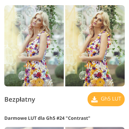
Bezpłatny
Gh5 LUT
Darmowe LUT dla Gh5 #24 "Contrast"