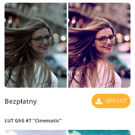
Bezpłatny
Gh5 LUT
LUT Gh5 #7 "Cinematic"