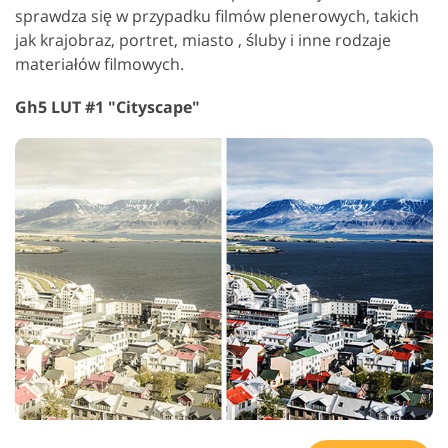
sprawdza się w przypadku filmów plenerowych, takich
jak krajobraz, portret, miasto , śluby i inne rodzaje
materiałów filmowych.
Gh5 LUT #1 "Cityscape"