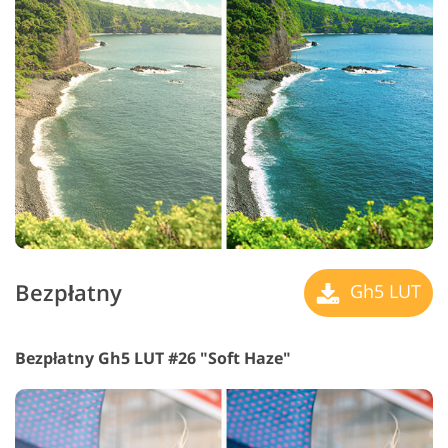
Bezpłatny
Gh5 LUT
Bezpłatny Gh5 LUT #26 "Soft Haze"