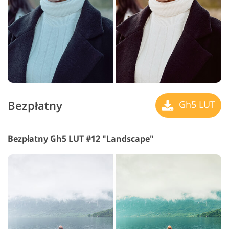
Bezpłatny
Gh5 LUT
Bezpłatny Gh5 LUT #12 "Landscape"