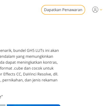
Dapatkan Penawaran
ideo
esional
it Foto Real
n Video
tate
enarik, bundel GH5 LUTs ini akan
an mendalam yang memungkinkan
da dapat meningkatkan kontras,
format .cube dan cocok untuk
Effects CC, DaVinci Resolve, dll.
 , pernikahan, dan jenis rekaman
storasi Foto
e"