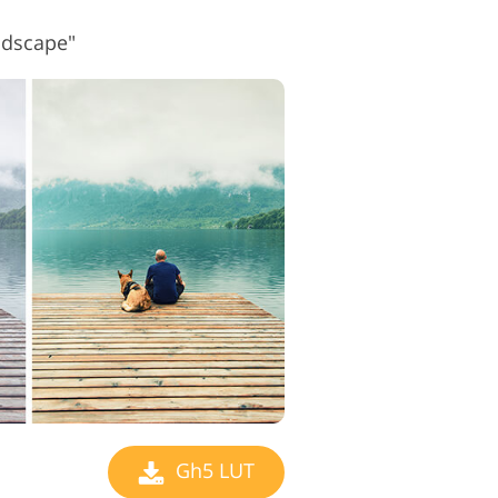
ndscape"
Gh5 LUT