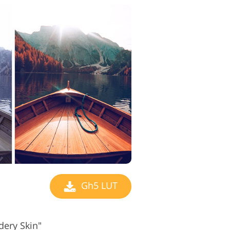
Gh5 LUT
dery Skin"