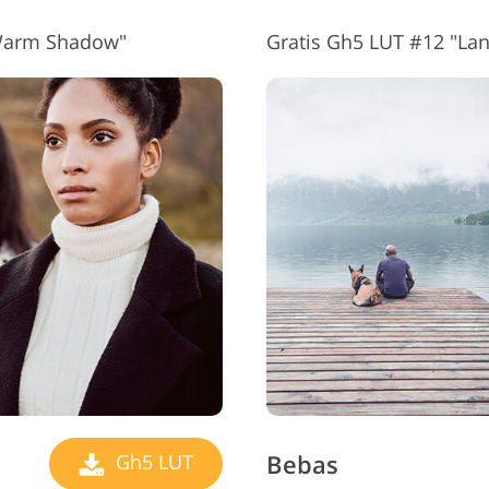
"Warm Shadow"
Gratis Gh5 LUT #12 "La
Bebas
Gh5 LUT