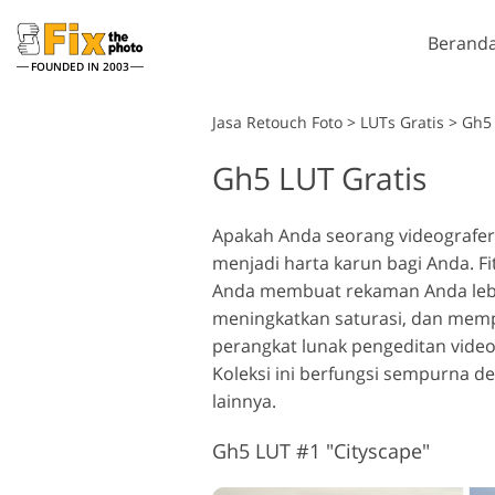
Berand
FOUNDED IN 2003
Lightroom
Jasa Retouch Foto
>
LUTs Gratis
>
Gh5 
Gh5 LUT Gratis
Lightroom Presets
Tind
Layanan Retouching
Seluruh Koleksi Preset LR
Kuas
Reto
Headshot
Apakah Anda seorang videografer 
Preset Kesepakatan
Over
menjadi harta karun bagi Anda. F
Terbaik
Tekst
Anda membuat rekaman Anda lebih
Koleksi Seluler
Ps Ac
meningkatkan saturasi, dan memp
Kolek
perangkat lunak pengeditan video 
Ps Me
M
Koleksi ini berfungsi sempurna de
Jasa Edit Foto Pernikahan
Kolek
lainnya.
Gh5 LUT #1 "Cityscape"