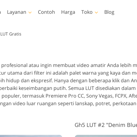
a
Layanan
Contoh
Harga
Toko
Blog
Photoshop
Templates
V
LUT Gratis
akan Photoshop
Template
LUT prof
Layanan Retouching Foto
Layanan Ed
 Photoshop
Template pemasaran
Hampara
uching Tubuh Layanan
Bayi
Es
profesional atau ingin membuat video amatir Anda lebih m
lay Photoshop
Kartu Hari Valentine
itur utama dari filter ini adalah palet warna yang kaya d
ur Photoshop
Undangan pernikahan
 hidup dan ekspresif. Hanya dengan beberapa klik dan An
tions Seluruh
Undangan ulang tahun
erbaiki keseimbangan putih. Semua LUT disediakan dalam 
si
anak
populer, termasuk Premiere Pro CC, Sony Vegas, FCPX, After 
lapisi Seluruh
odel Pakaian yang
Layanan Manipulasi
ngan video luar ruangan seperti lanskap, potret, perkotaan
Layanan Re
si
Dihasilkan oleh AI
Gambar
Gh5 LUT #2 "Denim Blu