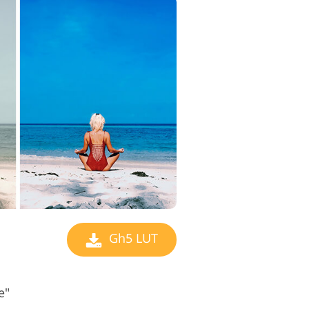
geditan Video
Gh5 LUT
e"