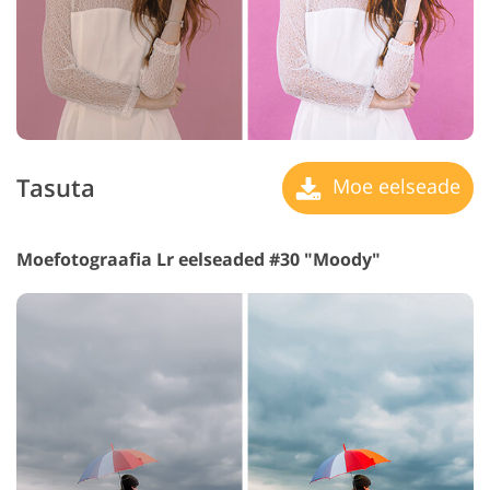
Tasuta
Moe eelseade
Moefotograafia Lr eelseaded #30 "Moody"