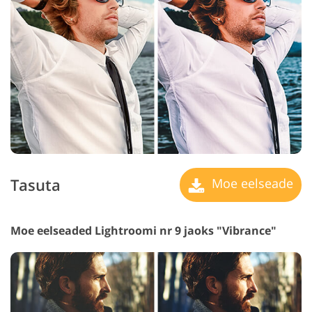
Tasuta
Moe eelseade
Moe eelseaded Lightroomi nr 9 jaoks "Vibrance"