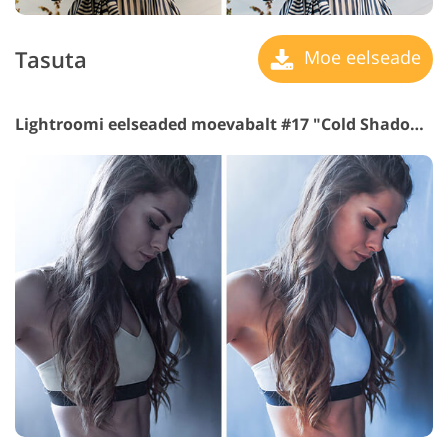
Tasuta
Moe eelseade
Lightroomi eelseaded moevabalt #17 "Cold Shadows"