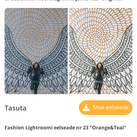
Tasuta
Moe eelseade
Fashion Lightroomi eelseade nr 23 "Orange&Teal"