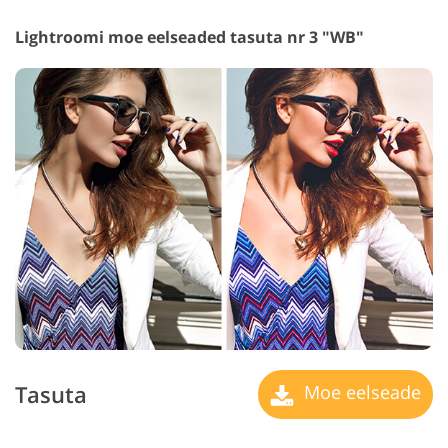
Lightroomi moe eelseaded tasuta nr 3 "WB"
Tasuta
Moe eelseade