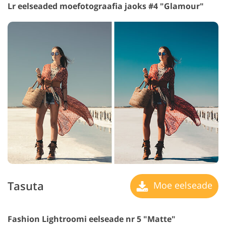
Lr eelseaded moefotograafia jaoks #4 "Glamour"
Tasuta
Moe eelseade
Fashion Lightroomi eelseade nr 5 "Matte"