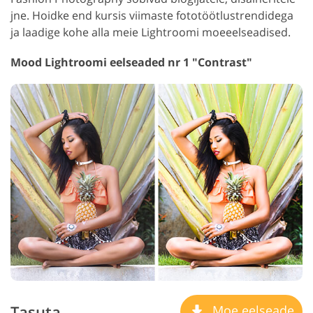
jne. Hoidke end kursis viimaste fototöötlustrendidega
ja laadige kohe alla meie Lightroomi moeeelseadised.
Mood Lightroomi eelseaded nr 1 "Contrast"
Tasuta
Moe eelseade