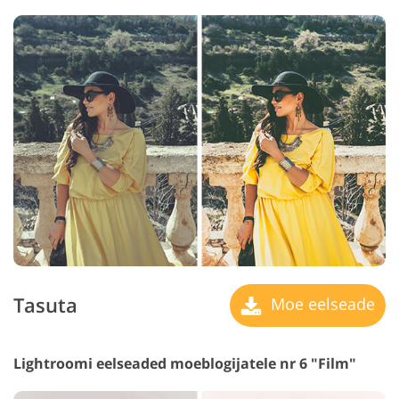
Tasuta
Moe eelseade
Lightroomi eelseaded moeblogijatele nr 6 "Film"