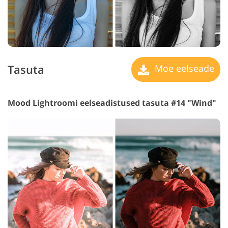
Tasuta
Moe eelseade
Mood Lightroomi eelseadistused tasuta #14 "Wind"