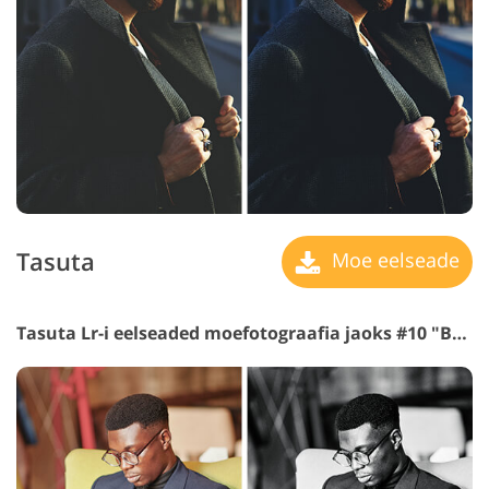
Tasuta
Moe eelseade
Tasuta Lr-i eelseaded moefotograafia jaoks #10 "B&W"