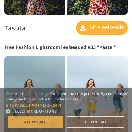
Tasuta
Moe eelseade
Free Fashion Lightroomi eelseaded #33 "Pastel"
×
Our website uses cookies for a better user experience. By continuing,
you agree to our Cookie Policy.
Read more
SHOW ALL PARTNERS
(847) →
SELECT MORE OPTIONS
ACCEPT ALL
DECLINE ALL