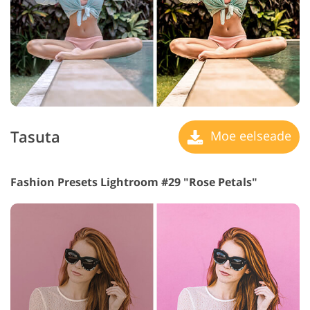
Tasuta
Moe eelseade
Fashion Presets Lightroom #29 "Rose Petals"