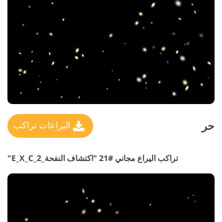
حر
اليراعات تراكب
تراكب اليراع مجاني #21 "اكتشاف النفحة_E_X_C_2"