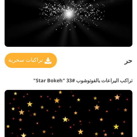
حر
تراكبات سحرية
تراكب اليراعات بالفوتوشوب #33 "Star Bokeh"