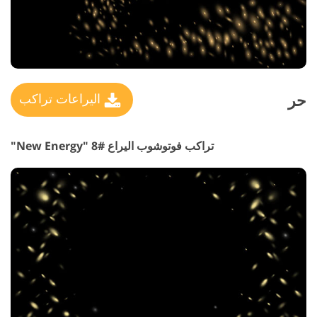
حر
اليراعات تراكب
تراكب فوتوشوب اليراع #8 "New Energy"