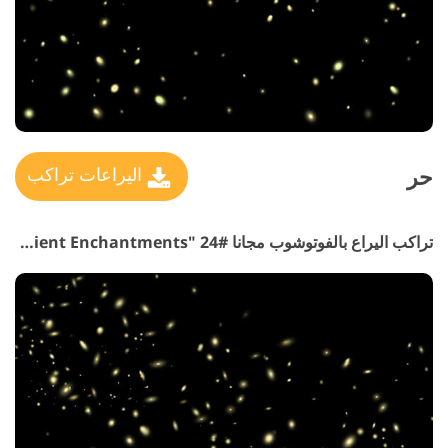
حر
اليراعات تراكب
تراكب اليراع بالفوتوشوب مجانا #24 "Ancient Enchantments"