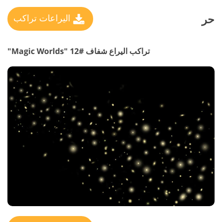
حر
اليراعات تراكب
تراكب اليراع شفاف #12 "Magic Worlds"