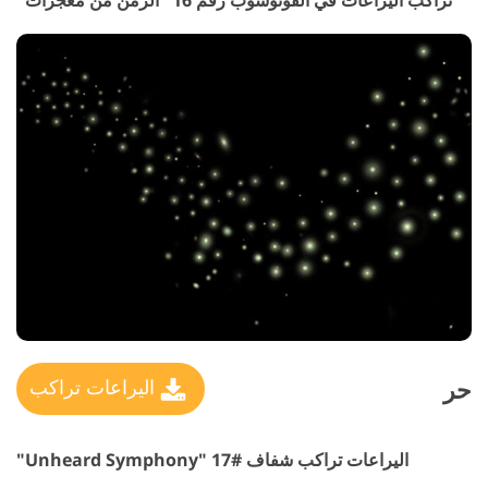
تراكب اليراعات في الفوتوشوب رقم 16 "الزمن من معجزات"
حر
اليراعات تراكب
اليراعات تراكب شفاف #17 "Unheard Symphony"