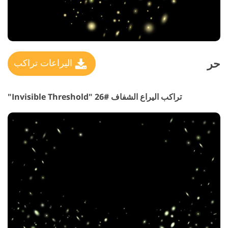
حر
اليراعات تراكب
تراكب اليراع الشفاف #26 "Invisible Threshold"