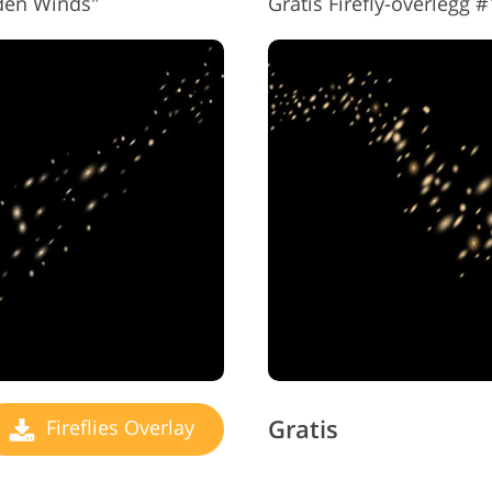
lden Winds"
Gratis Firefly-overlegg 
Gratis
Fireflies Overlay