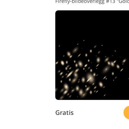
Firefly-bildeoverlegg #13 "Go
Gratis