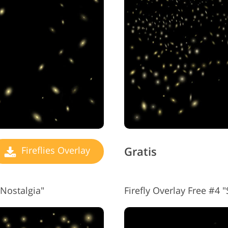
Redigering av smykkefoto
AI-treningsdata
Videor
Gratis
Fireflies Overlay
"Nostalgia"
Firefly Overlay Free #4 