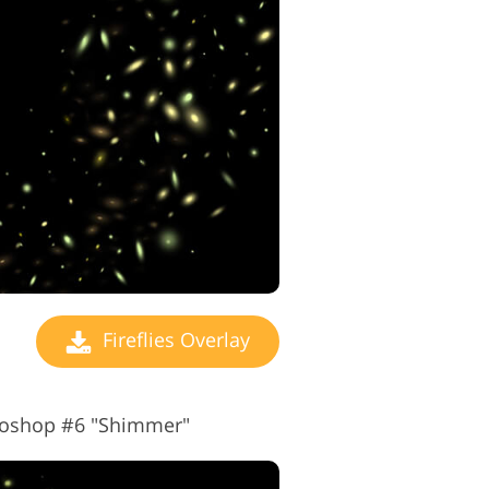
Fireflies Overlay
otoshop #6 "Shimmer"