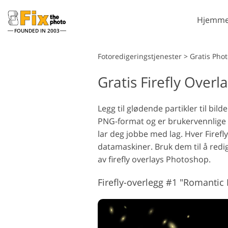
Hjemme
FOUNDED IN 2003
Lightroom
Fotoredigeringstjenester
>
Gratis Pho
Gratis Firefly Over
Lightroom
forhåndsinnstillinger
Portrettretusjering
LR forhåndsinnstilte
Legg til glødende partikler til bil
samlinger
PNG-format og er brukervennlige 
Beste avtale
lar deg jobbe med lag. Hver Fire
forhåndsinnstillinger
datamaskiner. Bruk dem til å redig
Mobile
av firefly overlays Photoshop.
forhåndsinnstillinger
Redigering av
bryllupsbilder
Firefly-overlegg #1 "Romanti