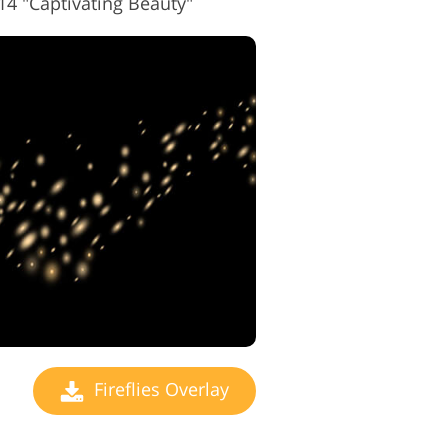
#14 "Captivating Beauty"
Fireflies Overlay