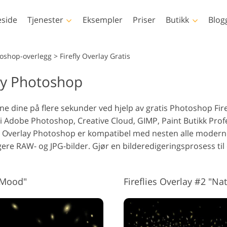
side
Tjenester
Eksempler
Priser
Butikk
Blog
Photoshop
Templates
toshop-overlegg
>
Firefly Overlay Gratis
lay Photoshop
Photoshop-handlinger
Alle malene
LUT
vid
Photoshop-børster
Markedsføringsmaler
Kroppsretusjering
Nyfødt fotoredigering
Eiend
Pro
dene dine på flere sekunder ved hjelp av gratis Photoshop Firef
Photoshop-overlegg
Valentinsdagskort
vid
i Adobe Photoshop, Creative Cloud, GIMP, Paint Butikk Prof
Photoshop-teksturer
Bryllupsinvitasjoner
fly Overlay Photoshop er kompatibel med nesten alle moder
Hele Ps Actions-
Invitasjon til
ere RAW- og JPG-bilder. Gjør en bilderedigeringsprosess til 
samlingene
barneselskap
Hele Ps Overlays-bunter
AI-genererte modeller for
Fotomanipulering
Fo
klær
c Mood"
Fireflies Overlay #2 "Na