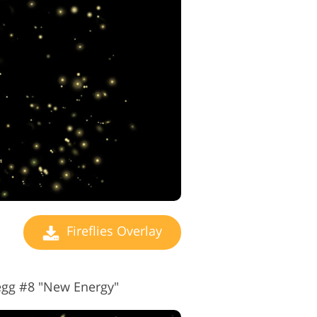
Fireflies Overlay
egg #8 "New Energy"