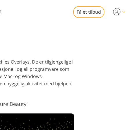
g
Få et tilbud
Video
-er for
eoredigering
omsfotoredigering
fesjonelle
lies Overlays. De er tilgjengelige i
eooverlegg
esjonell og all programvare som
ne Mac- og Windows-
en hyggelig aktivitet med hjelpen
to restaurering
ture Beauty"