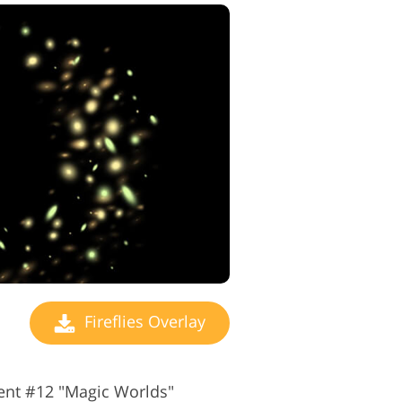
Fireflies Overlay
rent #12 "Magic Worlds"