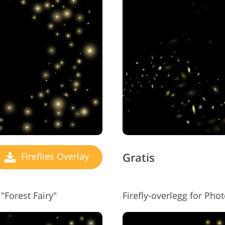
Gratis
Fireflies Overlay
"Forest Fairy"
Firefly-overlegg for Ph