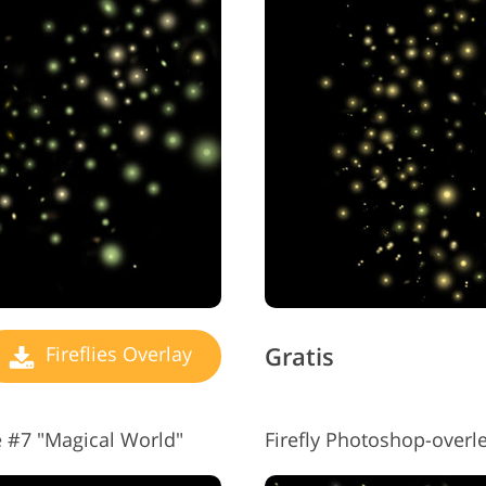
Gratis
Fireflies Overlay
e #7 "Magical World"
Firefly Photoshop-overl