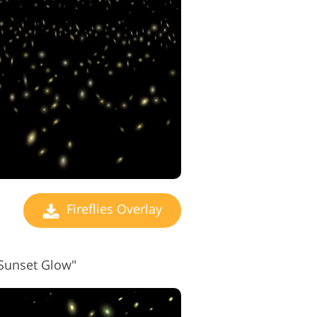
edigeringstjenester
Fireflies Overlay
"Sunset Glow"