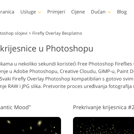
tranica
Usluge
Primjeri
Cijene
Dućan
Blog
Photoshop
Templates
toshop slojevi
>
Firefly Overlay Besplatno
 krijesnice u Photoshopu
toshop Akcije
Svi predlošci
LUT-ov
videa
Uređivanje fotografija
Uređivan
tke za Photoshop
Marketinški predlošci
Retuširanje tijela
novorođenčeta
ne
Profesi
slikama u nekoliko sekundi koristeći Free Photoshop Fireflie
toshop slojevi
Valentinovo čestitke
slojevi
tenje u Adobe Photoshopu, Creative Cloudu, GIMP-u, Paint Du
otoshop teksture
Pozivnice za vjenčanje
Svaki Firefly Overlay Photoshop kompatibilan s gotovo sv
ele zbirke Ps Actions
Pozivnica na dječju
anje RAW i JPG slika. Pretvorite proces uređivanja fotografi
zabavu
eli paketi Ps slojeva
Modeli za odjeću
generirani umjetnom
Manipulacija fotografijama
Obnova
inteligencijom
mantic Mood"
Prekrivanje krijesnica #