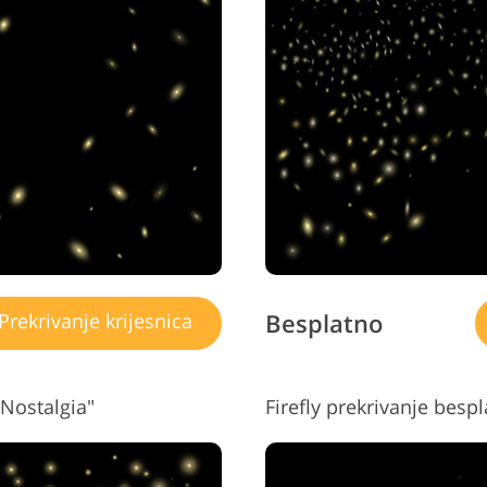
Uređivanje fotografija
Podaci za obuku AI
Usluge 
nakita
Besplatno
Prekrivanje krijesnica
"Nostalgia"
Firefly prekrivanje besp