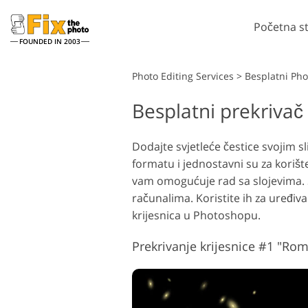
Početna s
FOUNDED IN 2003
Lightroom
Photo Editing Services
>
Besplatni Pho
Besplatni prekrivač
Lightroom Presets
Pho
LR Preset zbirke
Če
Retuširanje portreta
Dodajte svjetleće čestice svojim 
Predpostavke najbolje
Pho
formatu i jednostavni su za koriš
ponude
Ph
vam omogućuje rad sa slojevima. 
Mobilne Presets
Cij
računalima. Koristite ih za uređiv
Cij
krijesnica u Photoshopu.
Uređivanje vjenčanih
fotografija
Prekrivanje krijesnice #1 "Ro