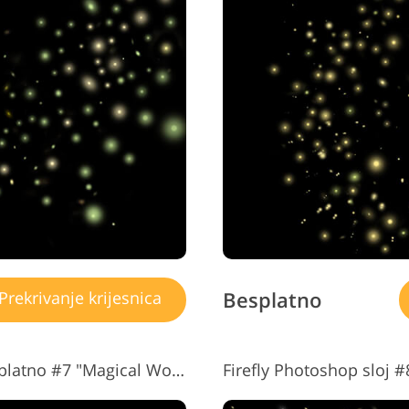
Besplatno
Prekrivanje krijesnica
Firefly Overlay Photoshop Besplatno #7 "Magical World"
Firefly Photoshop sloj 