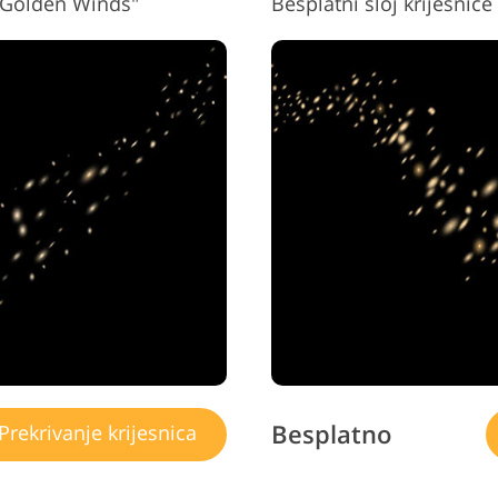
 "Golden Winds"
Besplatni sloj krijesnic
Besplatno
Prekrivanje krijesnica