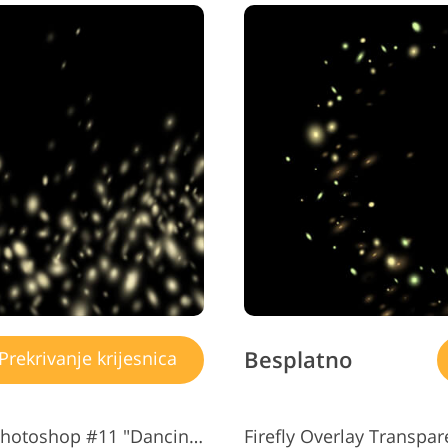
Besplatno
Prekrivanje krijesnica
Besplatni prekrivač Firefly za Photoshop #11 "Dancing Stars"
Firefly Overlay Transpa