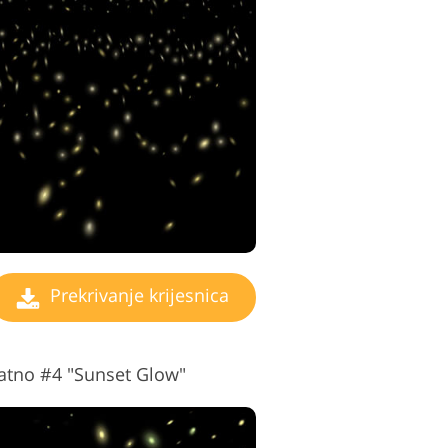
video montaže
Prekrivanje krijesnica
latno #4 "Sunset Glow"