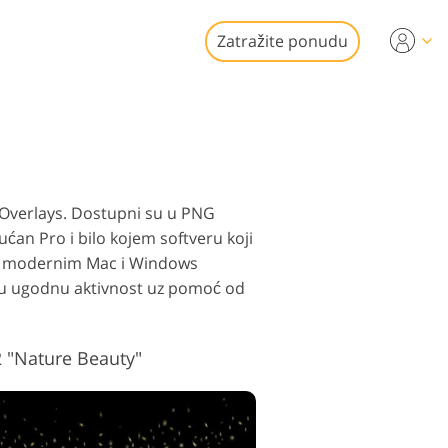
Zatražite ponudu
Video
i za uređivanje
je fotografija
kretnina
onalni video
s Overlays. Dostupni su u PNG
ćan Pro i bilo kojem softveru koji
im modernim Mac i Windows
ja u ugodnu aktivnost uz pomoć od
 fotografija
2 "Nature Beauty"