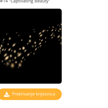
e #14 "Captivating Beauty"
Prekrivanje krijesnica