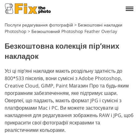
Послуги редагування фотографій
>
Безкоштовні накладки
Photoshop
>
Безкоштовний Photoshop Feather Overlay
Безкоштовна колекція пір’яних
накладок
Усі ці пір’яні накладки мають роздільну здатність до
800*533 пікселів, вони сумісні з Adobe Photoshop,
Creative Cloud, GIMP, Paint Магазин Про та будь-яким
програмним забезпеченням, яке підтримує шари.
Оверлеї, що падають, мають формат JPG і сумісні з
платформами Mac і PC. Ви можете застосувати ці
накладення для редагування зображень RAW і JPG, щоб
прикрасити свої фотографії яскравими та
реалістичними кольорами.