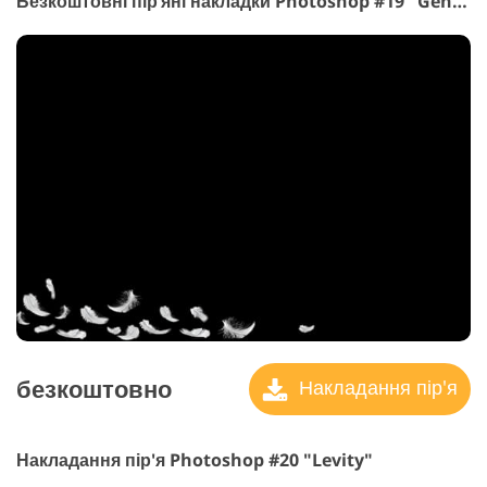
Безкоштовні пір’яні накладки Photoshop #19 "Gentle Touch"
безкоштовно
Накладання пір'я
Накладання пір'я Photoshop #20 "Levity"