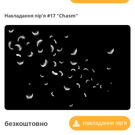
Накладання пір'я #17 "Chasm"
безкоштовно
Накладання пір'я