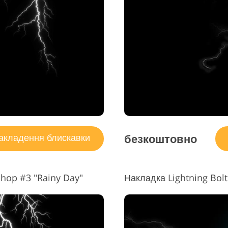
ування фото
Послуги з Редаг
Дані для навчання ШІ
рних виробів
Відео
безкоштовно
кладення блискавки
hop #3 "Rainy Day"
Накладка Lightning Bolt