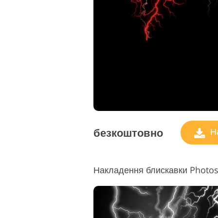
Редаг
Сервіс ретуші товарів
ювелі
безкоштовно
На
Накладення блискавки Photos