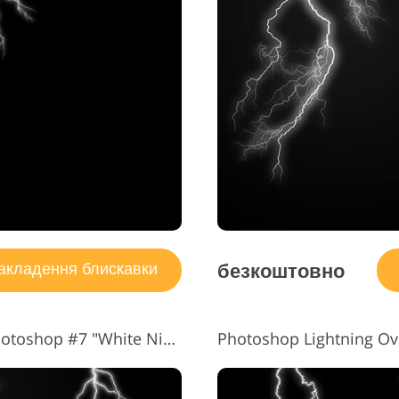
безкоштовно
кладення блискавки
Накладення блискавки для Photoshop #7 "White Nightmare"
Photoshop Lightning Ove