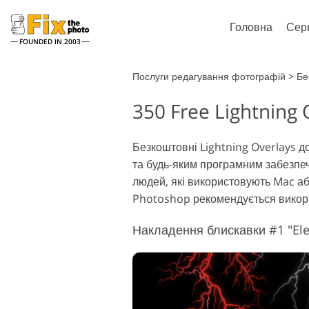
Головна
Сер
FOUNDED IN 2003
Lightroom
Ph
Послуги редагування фотографій
>
Бе
350 Free Lightning
Пресети Lightroom
Photoshop
Колекції пресетів LR
Кисті Phot
Ретушування портретів
Рету
Безкоштовні Lightning Overlays до
Пресети - Найкраща
Накладенн
та будь-яким програмним забезпе
Пропозиція
Текстури 
людей, які використовують Mac аб
Мобільні пресети
Цілі колекц
Photoshop рекомендується викори
Набори Ps
Моделі од
Накладення блискавки #1 "Elec
Редагування Весільних
за допо
Фото
і