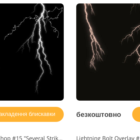
безкоштовно
кладення блискавки
Накладення блискавки Photoshop #15 "Several Strikes"
Lightning Bolt Overlay #