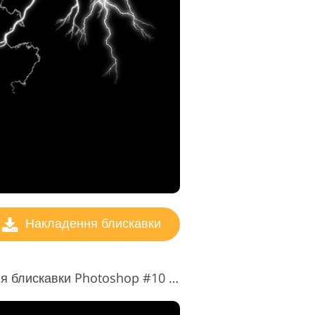
Накладення блискавки
Безкоштовне накладання блискавки Photoshop #10 "Energy"