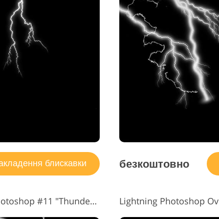
безкоштовно
кладення блискавки
Накладення блискавки для Photoshop #11 "Thunder Energy"
Lightning Photoshop Ove