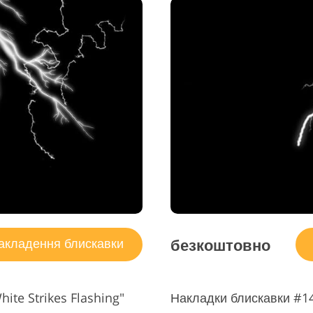
безкоштовно
кладення блискавки
ite Strikes Flashing"
Накладки блискавки #14 