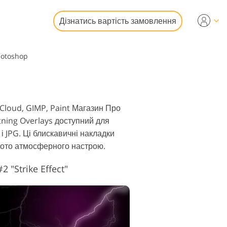
Дізнатись вартість замовлення
hotoshop
гування
ографій
і
део
e Cloud, GIMP, Paint Магазин Про
ning Overlays доступний для
 JPG. Ці блискавичні накладки
фото атмосферного настрою.
 "Strike Effect"
фото