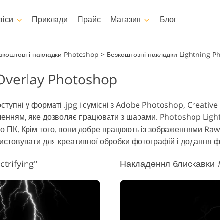
віси
Приклади
Прайс
Магазин
Блог
otoshop
Templates
Video
зкоштовні накладки Photoshop
>
Безкоштовні накладки Lightning P
 Overlay Photoshop
 Екшени
Усі шаблони
LUTs для реда
відео
Редагування фотографій
Редагування фот
oshop
Маркетингові шаблони
шування тіла
новонароджених
нерухомост
Професійні ві
ступні у форматі .jpg і сумісні з Adobe Photoshop, Creativ
я Photoshop
Листівки до Дня Святого
оверлейси
ченням, яке дозволяє працювати з шарами. Photoshop Light
Валентина
Photoshop
о ПК. Крім того, вони добре працюють із зображеннями Raw і
Запрошення на весілля
ії екшенів Ps
стовувати для креативної обробки фотографій і додання 
Запрошення на дитяче
 Overlays
свято
ягу, згенеровані
trifying"
Накладення блискавки #2
могою штучного
Фотоманіпуляції
Реставрація 
нтелекту