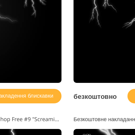
безкоштовно
кладення блискавки
Накладення блискавки Photoshop Free #9 "Screaming Sky"