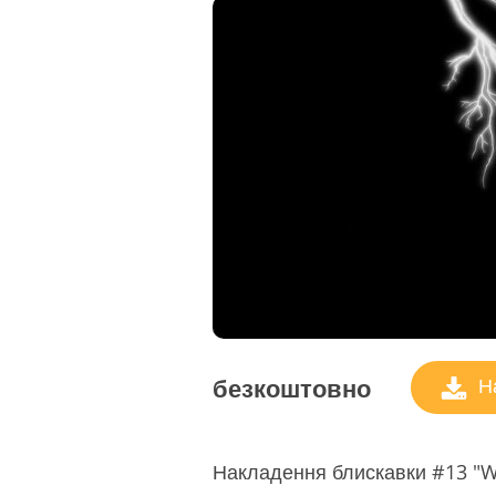
безкоштовно
На
Накладення блискавки #13 "Wh