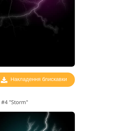
ування
Накладення блискавки
 #4 "Storm"