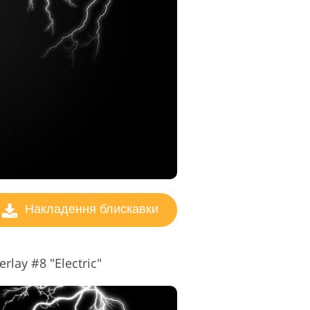
Накладення блискавки
rlay #8 "Electric"