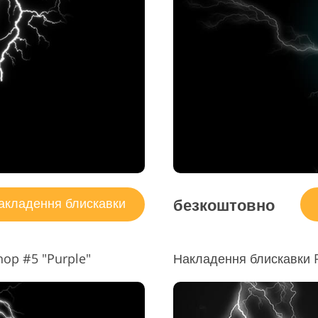
безкоштовно
кладення блискавки
hop #5 "Purple"
Накладення блискавки 