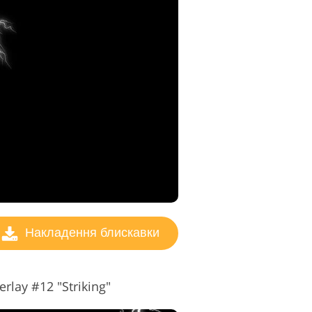
Накладення блискавки
rlay #12 "Striking"