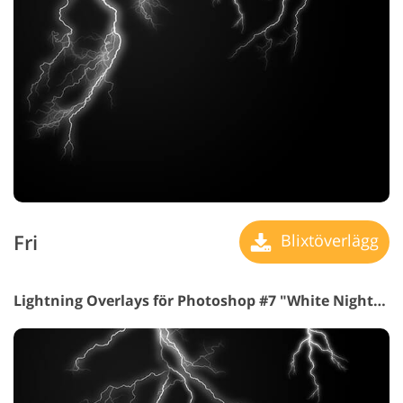
Fri
Blixtöverlägg
Lightning Overlays för Photoshop #7 "White Nightmare"