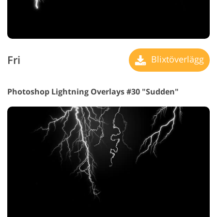
Fri
Blixtöverlägg
Photoshop Lightning Overlays #30 "Sudden"