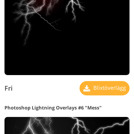
Fri
Blixtöverlägg
Photoshop Lightning Overlays #6 "Mess"