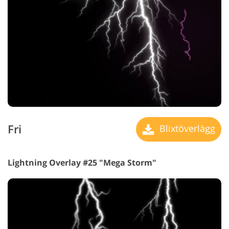
Fri
Blixtöverlägg
Lightning Overlay #25 "Mega Storm"