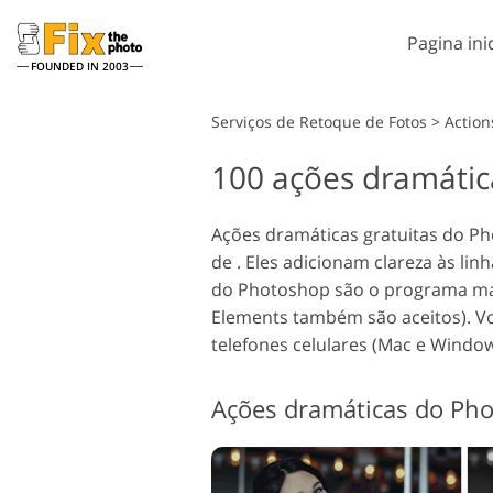
Pagina inic
FOUNDED IN 2003
Lightroom
Serviços de Retoque de Fotos
>
Action
100 ações dramátic
Predefinições de
Pho
Lightroom
Serviços de retoque de
Pinc
Ret
fotos
Coleções inteiras de
Ações dramáticas gratuitas do P
Sob
predefinições de LR
de . Eles adicionam clareza às li
Pho
Predefinições de melhor
do Photoshop são o programa mai
Tex
oferta
Elements também são aceitos). V
Açõe
Coleção móvel
telefones celulares (Mac e Windo
inte
Serviços de Edição de Fotos
Ps s
de Casamento
inte