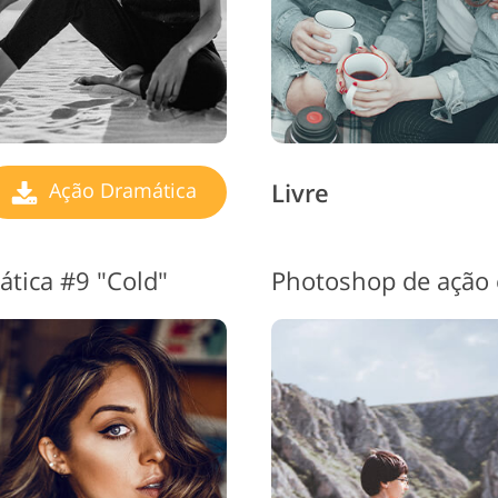
Livre
Ação Dramática
tica #9 "Cold"