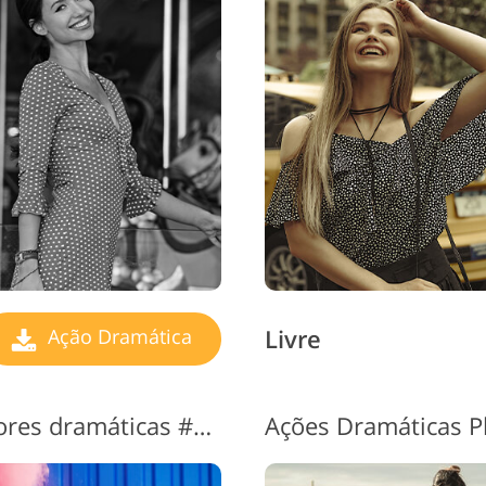
erviços de retoque de
Dados de Treinamento de
Serviços de 
joias
IA
Livre
Ação Dramática
Photoshop de ação em cores dramáticas #3 "Dramatic Style"