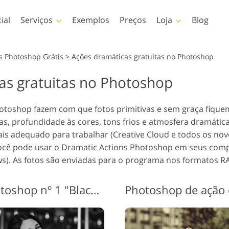
ial
Serviços
Exemplos
Preços
Loja
Blog
Photoshop
Templates
s Photoshop Grátis
>
Ações dramáticas gratuitas no Photoshop
as gratuitas no Photoshop
toshop Actions
Amostra
LUTs pro
Serviços de retoque de
Serviços de 
éis de Photoshop
Modelos de marketing
Sobrepo
oque corporal Serviços
fotos de bebês
de 
hotoshop fazem com que fotos primitivas e sem graça fiqu
reposições de
Cartões de Dia dos
nhas, profundidade às cores, tons frios e atmosfera dramáti
toshop
Namorados
s adequado para trabalhar (Creative Cloud e todos os no
turas de Photoshop
Convites de casamento
ocê pode usar o Dramatic Actions Photoshop em seus compu
s PS Coleções
Convite de aniversário
ws). As fotos são enviadas para o programa nos formatos R
iras
infantil
Modelos de vestuário
Serviços de manipulação
Foto Restau
obrepõe coleções
gerados por IA
de imagens
iras
Ações dramáticas do Photoshop nº 1 "Black and White"
Photoshop de ação 