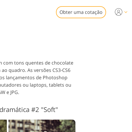
Obter uma cotação
Video
fissionais
edição de fotos
sições de vídeo
imóveis
em com tons quentes de chocolate
ca ao quadro. As versões CS3-CS6
vos lançamentos de Photoshop
tadores ou laptops, tablets ou
AW e JPG.
ração Serviços
dramática #2 "Soft"