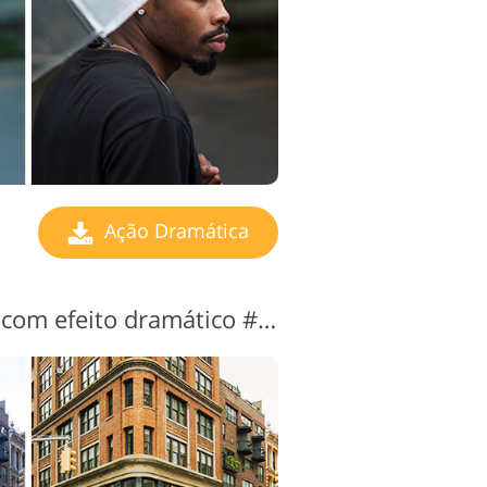
Ação Dramática
Ação do Photoshop com efeito dramático # 14 "City"