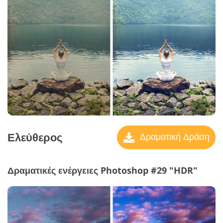
Ελεύθερος
Δραματική Δράση
Δραματικές ενέργειες Photoshop #29 "HDR"