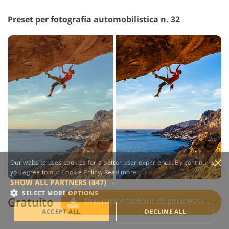
Preset per fotografia automobilistica n. 32
×
Our website uses cookies for a better user experience. By continuing,
you agree to our Cookie Policy.
Read more
SHOW ALL PARTNERS
(847) →
SELECT MORE OPTIONS
Gratuito
Preimpostazioni di processi incrociati
ACCEPT ALL
DECLINE ALL