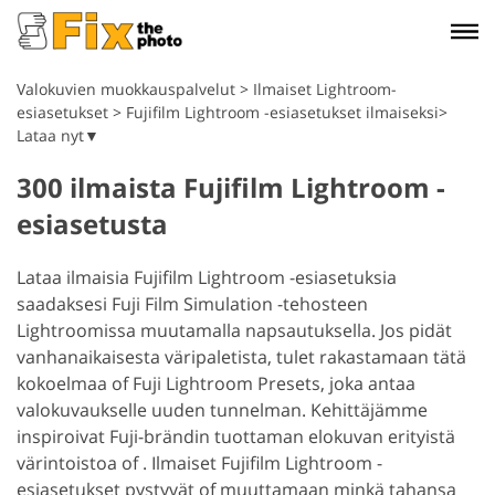
Valokuvien muokkauspalvelut
>
Ilmaiset Lightroom-
esiasetukset
>
Fujifilm Lightroom -esiasetukset ilmaiseksi>
Lataa nyt▼
300 ilmaista Fujifilm Lightroom -
esiasetusta
Lataa ilmaisia Fujifilm Lightroom -esiasetuksia
saadaksesi Fuji Film Simulation -tehosteen
Lightroomissa muutamalla napsautuksella. Jos pidät
vanhanaikaisesta väripaletista, tulet rakastamaan tätä
kokoelmaa of Fuji Lightroom Presets, joka antaa
valokuvaukselle uuden tunnelman. Kehittäjämme
inspiroivat Fuji-brändin tuottaman elokuvan erityistä
värintoistoa of . Ilmaiset Fujifilm Lightroom -
esiasetukset pystyvät of muuttamaan minkä tahansa