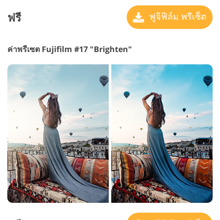
ฟรี
ฟูจิฟิล์ม พรีเซ็ต
ค่าพรีเซต Fujifilm #17 "Brighten"