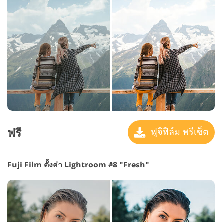
ฟรี
ฟูจิฟิล์ม พรีเซ็ต
Fuji Film ตั้งค่า Lightroom #8 "Fresh"