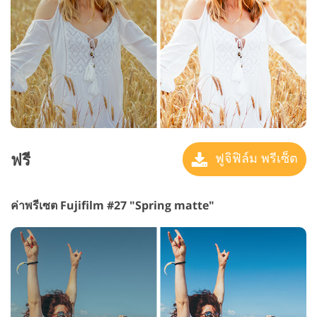
ฟรี
ฟูจิฟิล์ม พรีเซ็ต
ค่าพรีเซต Fujifilm #27 "Spring matte"