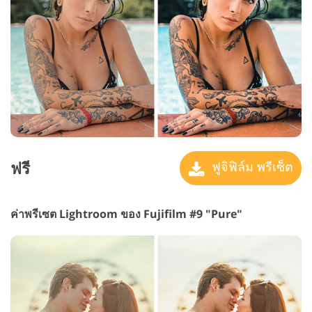
ฟรี
ฟูจิฟิล์ม พรีเซ็ต
ค่าพรีเซต Lightroom ของ Fujifilm #9 "Pure"