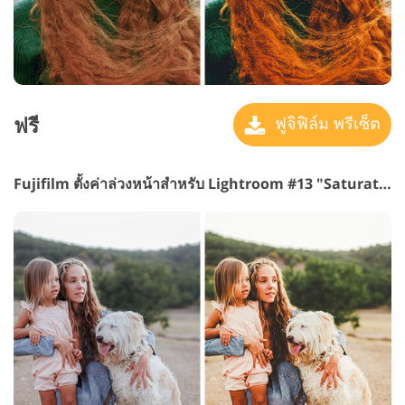
ฟรี
ฟูจิฟิล์ม พรีเซ็ต
Fujifilm ตั้งค่าล่วงหน้าสำหรับ Lightroom #13 "Saturation"