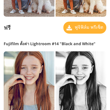
ฟรี
ฟูจิฟิล์ม พรีเซ็ต
Fujifilm ตั้งค่า Lightroom #14 "Black and White"