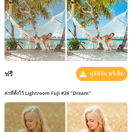
ฟรี
ฟูจิฟิล์ม พรีเซ็ต
ค่าที่ตั้งไว้ Lightroom Fuji #26 "Dream"