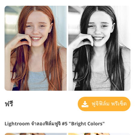
ฟรี
ฟูจิฟิล์ม พรีเซ็ต
Lightroom จำลองฟิล์มฟูจิ #5 "Bright Colors"