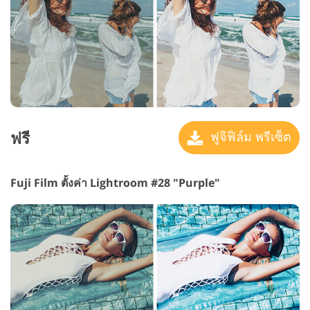
ฟรี
ฟูจิฟิล์ม พรีเซ็ต
Fuji Film ตั้งค่า Lightroom #28 "Purple"