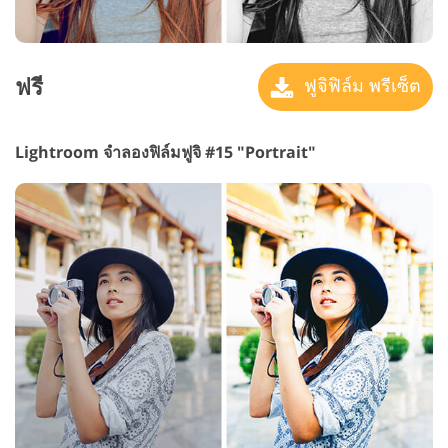
ฟรี
ฟูจิฟิล์ม พรีเซ็ต
Lightroom จำลองฟิล์มฟูจิ #15 "Portrait"