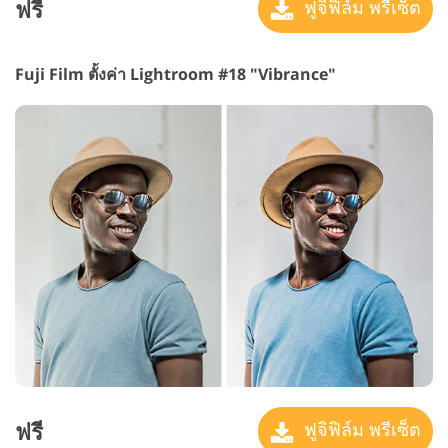
ฟรี
ฟูจิฟิล์ม พรีเซ็ต
Fuji Film ตั้งค่า Lightroom #18 "Vibrance"
ฟรี
ฟูจิฟิล์ม พรีเซ็ต