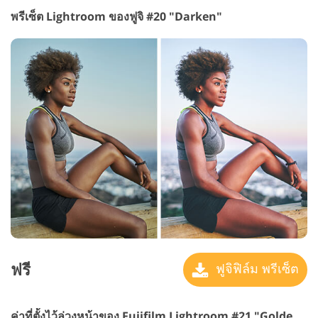
พรีเซ็ต Lightroom ของฟูจิ #20 "Darken"
ฟรี
ฟูจิฟิล์ม พรีเซ็ต
ค่าที่ตั้งไว้ล่วงหน้าของ Fujifilm Lightroom #21 "Golden Hour"