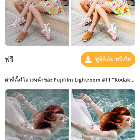
ฟรี
ฟูจิฟิล์ม พรีเซ็ต
ค่าที่ตั้งไว้ล่วงหน้าของ Fujifilm Lightroom #11 "Kodak Pure"