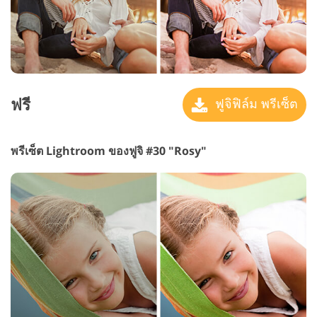
ฟรี
ฟูจิฟิล์ม พรีเซ็ต
พรีเซ็ต Lightroom ของฟูจิ #30 "Rosy"