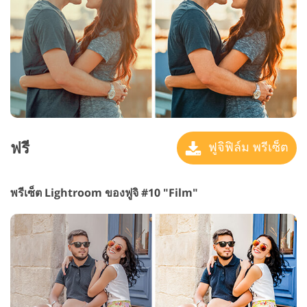
ฟรี
ฟูจิฟิล์ม พรีเซ็ต
พรีเซ็ต Lightroom ของฟูจิ #10 "Film"