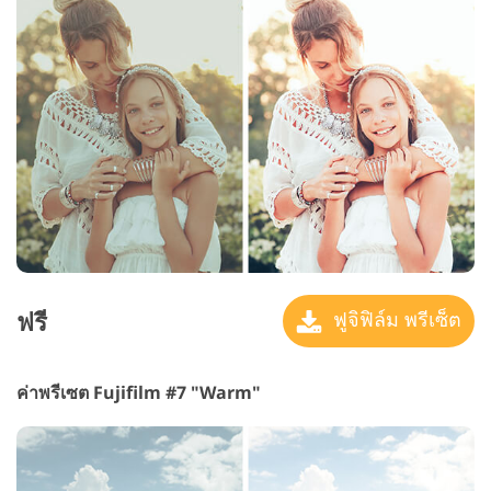
ฟรี
ฟูจิฟิล์ม พรีเซ็ต
ค่าพรีเซต Fujifilm #7 "Warm"