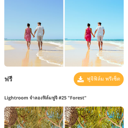
ฟรี
ฟูจิฟิล์ม พรีเซ็ต
Lightroom จำลองฟิล์มฟูจิ #25 "Forest"