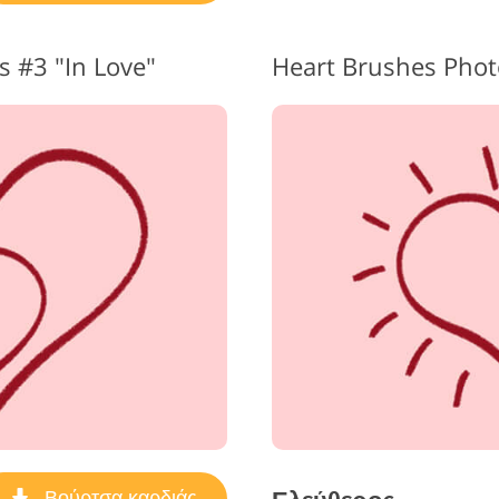
 #3 "In Love"
Heart Brushes Pho
Βούρτσα καρδιάς