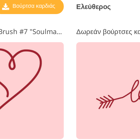
Ελεύθερος
Βούρτσα καρδιάς
Heart Shape Photoshop Brush #7 "Soulmates"