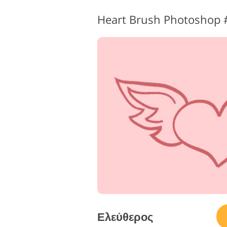
Επεξεργασία φωτογραφιών
Ε
Heart Brush Photoshop 
προϊόντος
Ελεύθερος