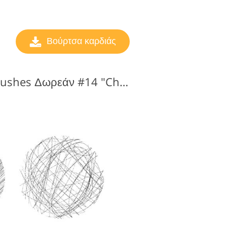
Βούρτσα καρδιάς
Heart Photoshop Brushes Δωρεάν #14 "Chaos"