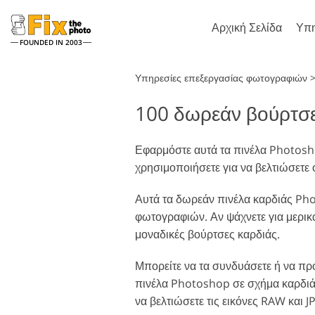
Αρχική Σελίδα
Υπη
FOUNDED IN 2003
Lightroom
Υπηρεσίες επεξεργασίας φωτογραφιών
100 δωρεάν βούρτσε
Προεπιλογές Lightroom
Δρ
Προκαθορισμένες
Πι
Ρετουσάρισμα πορτρέτου
συλλογές LR
Εφαρμόστε αυτά τα πινέλα Photosho
Επ
χρησιμοποιήσετε για να βελτιώσετε 
Προεπιλογές καλύτερης
Υφ
προσφοράς
Ολ
Αυτά τα δωρεάν πινέλα καρδιάς Ph
Προεπιλογές για κινητά
Ac
φωτογραφιών. Αν ψάχνετε για μερικά
Ολ
Επεξεργασία φωτογραφιών
μοναδικές βούρτσες καρδιάς.
δη
επ
γάμου
Μπορείτε να τα συνδυάσετε ή να προ
πινέλα Photoshop σε σχήμα καρδιάς
να βελτιώσετε τις εικόνες RAW και J