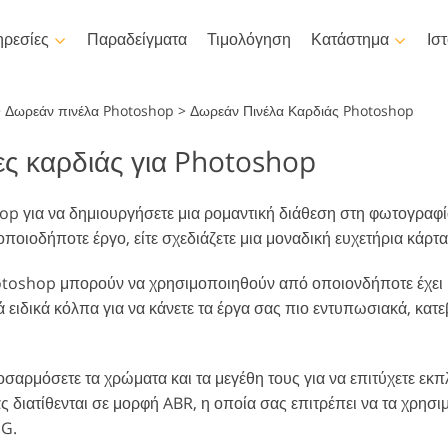
ρεσίες
Παραδείγματα
Τιμολόγηση
Κατάστημα
Ισ
Photoshop
Templates
>
Δωρεάν πινέλα Photoshop
>
Δωρεάν Πινέλα Καρδιάς Photoshop
ς καρδιάς για Photoshop
άσεις Photoshop
όλα τα δείγματα
LUTs γ
βίντεο
Επεξεργασία φωτογραφίας
Επεξεργασ
νέλα Photoshop
Πρότυπα μάρκετινγκ
Ρετουσάρισμα σώματος
νεογέννητου
ακίνητη
Επαγγε
p για να δημιουργήσετε μια ρομαντική διάθεση στη φωτογραφία
ικαλύψεις Photoshop
Κάρτες για την Ημέρα του
επικαλύ
οποιοδήποτε έργο, είτε σχεδιάζετε μια μοναδική ευχετήρια κάρτα
Αγίου Βαλεντίνου
ές Photoshop
Προσκλητήρια γάμου
όκληρες συλλογές Ps
otoshop μπορούν να χρησιμοποιηθούν από οποιονδήποτε έχει β
tions
Πρόσκληση σε παιδικό
 ειδικά κόλπα για να κάνετε τα έργα σας πιο εντυπωσιακά, κατ
πάρτι
όκληρα πακέτα
Μοντέλα που
Απο
μιουργούνται από τεχνητή
Χειρισμός φωτογραφιών
ικαλύψεων Ps
φωτ
νοημοσύνη για ρούχα
σαρμόσετε τα χρώματα και τα μεγέθη τους για να επιτύχετε εκπ
 διατίθενται σε μορφή ABR, η οποία σας επιτρέπει να τα χρησ
PG.