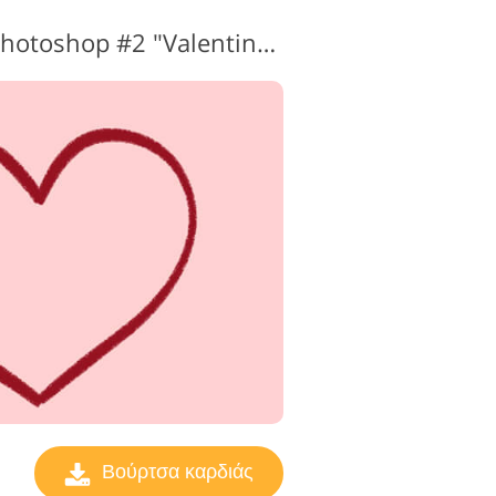
ς επεξεργασίας
Πινέλα καρδιάς για Photoshop #2 "Valentine’s Mood"
βίντεο
Βούρτσα καρδιάς