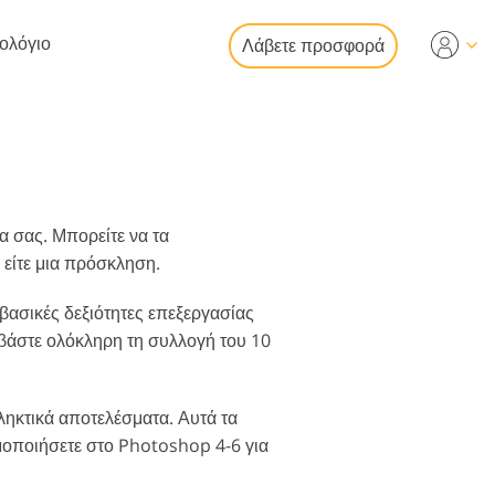
τολόγιο
Λάβετε προσφορά
Video
ια επεξεργασία
ία φωτογραφιών
ς περιουσίας
λματικές
 σας. Μπορείτε να τα
ψεις βίντεο
 είτε μια πρόσκληση.
ασικές δεξιότητες επεξεργασίας
εβάστε ολόκληρη τη συλλογή του 10
κατάσταση
ογραφιών
ληκτικά αποτελέσματα. Αυτά τα
ιμοποιήσετε στο Photoshop 4-6 για