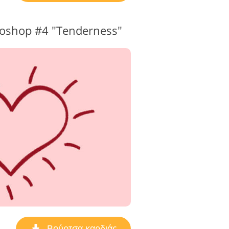
toshop #4 "Tenderness"
Βούρτσα καρδιάς