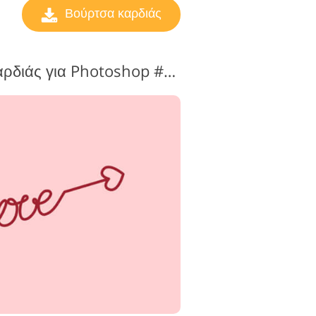
Βούρτσα καρδιάς
Δωρεάν βούρτσες καρδιάς για Photoshop #8 "Passion"