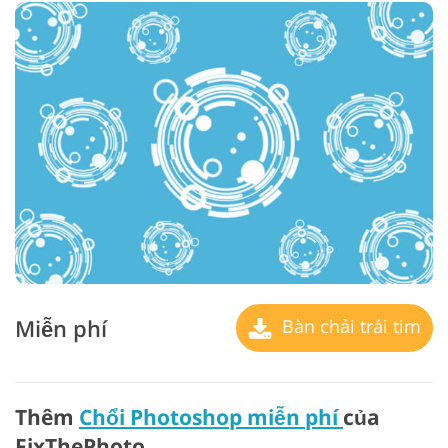
Miễn phí
Bàn chải trái tim
Thêm
Chổi Photoshop miễn phí
của
FixThePhoto