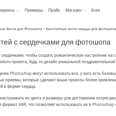
ервисы
Примеры
Прайс
Магазин
Блог
Photoshop
Templates
Vi
ные Кисти для Фотошопа
>
Бесплатные кисти сердца для фотошоп
стей с сердечками для фотошопа
ы Photoshop
Шаблоны
Професси
Сервисы ретуши детских
для Фотошопа
Маркетинговые шаблоны
Видео Ове
ушь Тела Сервисы
Ретушь Фото Н
фото
 сердечками, чтобы создать романтическое настроение на
оп Оверлейсы
Открытки ко Дню святого
юбого проекта, будь то дизайн уникальной поздравительной
Валентина
ры Photoshop
Приглашения на свадьбу
кции Фотошоп
дечек Photoshop могут использовать все, у кого есть базо
в
Приглашение на детский
ые приемы, которые сделают ваши проекты более привлека
день рождения
кции Фотошоп
и одежды, созданные
Сервисы обработки
ей в форме сердца.
Реставрация 
ейсов
с помощью ИИ
изображений
настраивать их цвета и размеры для достижения потрясающ
 формат ABR, что позволяет использовать их в Photoshop 