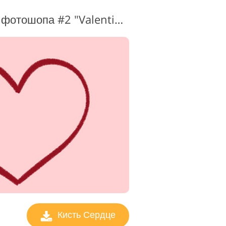
ктирования
Кисти-сердечки для фотошопа #2 "Valentine's Mood"
ео
Кисть Сердце