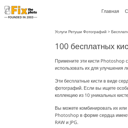
Главная
С
FOUNDED IN 2003
Lightroom
Услуги Ретуши Фотографий
>
Бесплат
100 бесплатных ки
Пресеты Lightroom
Экшен
Все коллекции пресетов
Кисти 
Услуги ретуши хедшотов
Рет
LR
Примените эти кисти Photoshop с
Фотош
использовать их для улучшения л
Пресеты - Лучшее
Тексту
предложение
Колле
Эти бесплатные кисти в виде сер
Мобильная коллекция
Экшно
фотографий. Если вы ищете особ
Колле
Модел
коллекцию из 10 уникальных кист
Ретушь Свадебных Фото
Оверл
Вы можете комбинировать их или 
Photoshop в форме сердца имеют
RAW и JPG.