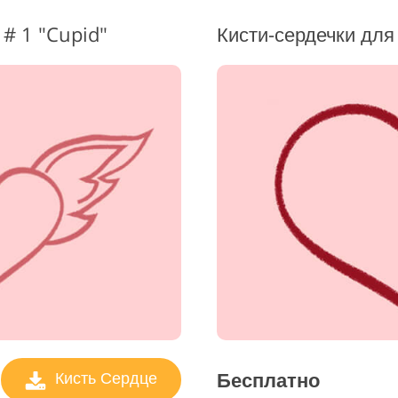
Услуги Реда
# 1 "Cupid"
ь ювелирных изделий
Данные для обучения ИИ
Вид
Бесплатно
Кисть Сердце