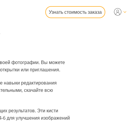
Узнать стоимость заказа
deo
а
ональные LUTs
рлейсы
едвижимости
 своей фотографии. Вы можете
 открытки или приглашения.
вые навыки редактирования
тельными, скачайте всю
фотографий
их результатов. Эти кисти
4-6 для улучшения изображений