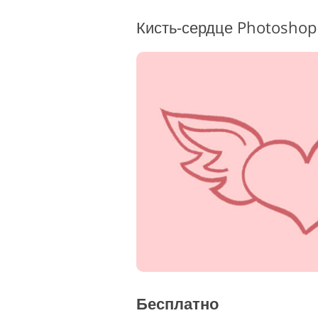
Кисть-сердце Photoshop 
Сервисы ретуши товаров
Ретуш
Бесплатно