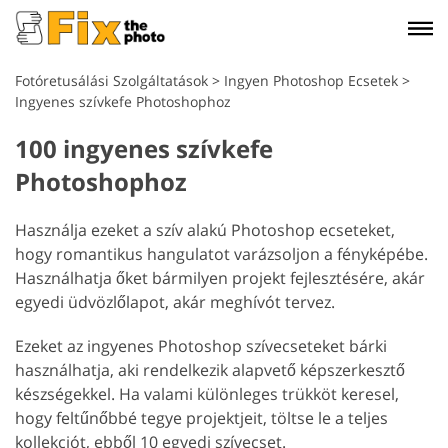
Fotóretusálási Szolgáltatások
>
Ingyen Photoshop Ecsetek
>
Ingyenes szívkefe Photoshophoz
100 ingyenes szívkefe
Photoshophoz
Használja ezeket a szív alakú Photoshop ecseteket,
hogy romantikus hangulatot varázsoljon a fényképébe.
Használhatja őket bármilyen projekt fejlesztésére, akár
egyedi üdvözlőlapot, akár meghívót tervez.
Ezeket az ingyenes Photoshop szívecseteket bárki
használhatja, aki rendelkezik alapvető képszerkesztő
készségekkel. Ha valami különleges trükköt keresel,
hogy feltűnőbbé tegye projektjeit, töltse le a teljes
kollekciót, ebből 10 egyedi szívecset.