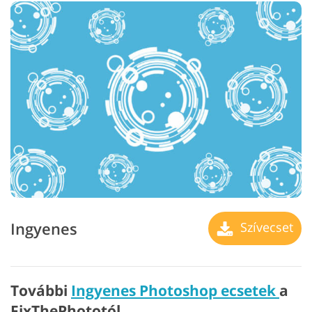
Ingyenes
Szívecset
További
Ingyenes Photoshop ecsetek
a
FixThePhototól