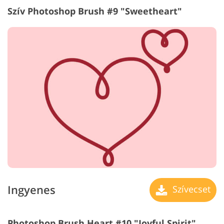
Szív Photoshop Brush #9 "Sweetheart"
Ingyenes
Szívecset
Photoshop Brush Heart #10 "Joyful Spirit"