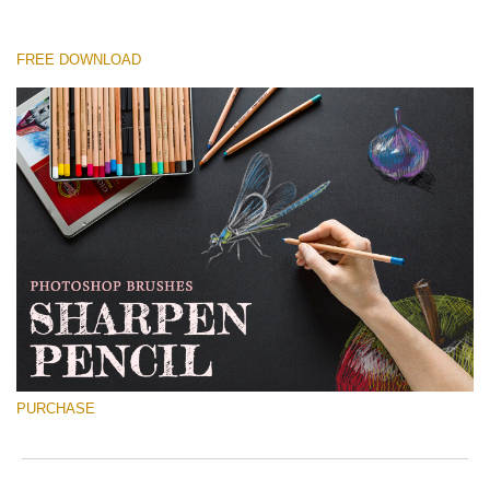
FREE DOWNLOAD
Kérlek, válassz
Free Ps Brush #10
Sharpened Pencil
(30 Ps Brushes)
Ingyenes letöltés
PURCHASE