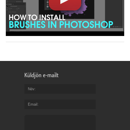
Küldjön e-mailt
Név
Email