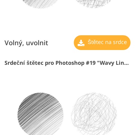
Volný, uvolnit
Štětec na srdce
Srdeční štětec pro Photoshop #19 "Wavy Lines"