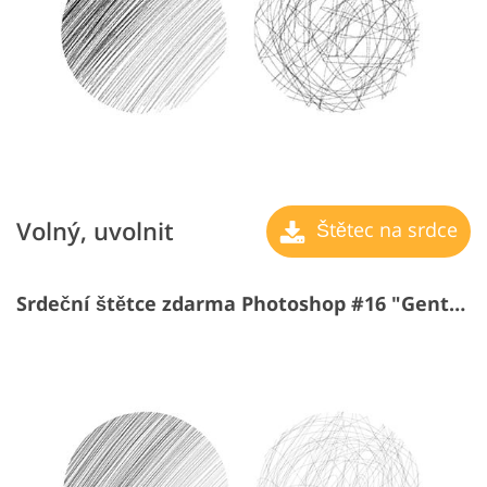
Volný, uvolnit
Štětec na srdce
Srdeční štětce zdarma Photoshop #16 "Gentle Touches"