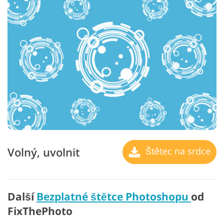
Volný, uvolnit
Štětec na srdce
Další
Bezplatné štětce Photoshopu
od
FixThePhoto