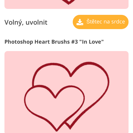
Volný, uvolnit
Štětec na srdce
Photoshop Heart Brushs #3 "In Love"