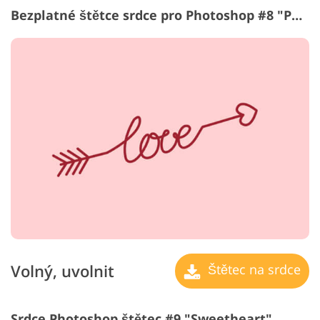
Bezplatné štětce srdce pro Photoshop #8 "Passion"
Volný, uvolnit
Štětec na srdce
Srdce Photoshop štětec #9 "Sweetheart"