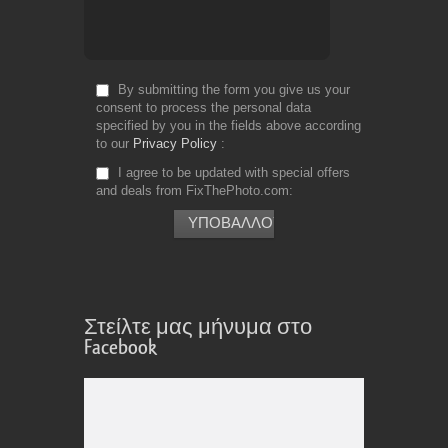
By submitting the form you give us your
consent to process the personal data
specified by you in the fields above according
to our
Privacy Policy
I agree to be updated with special offers
and deals from FixThePhoto.com
Στείλτε μας μήνυμα στο
Facebook