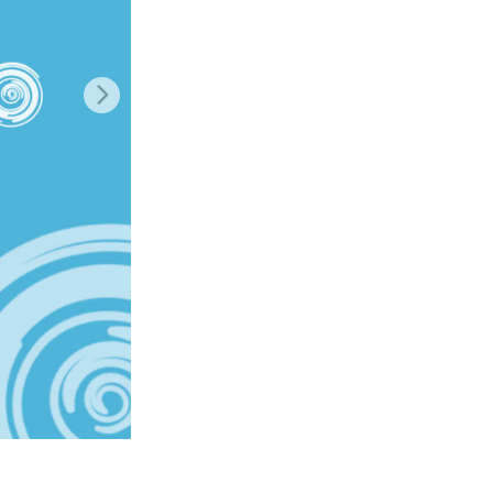
σης AI
Video Editing Services