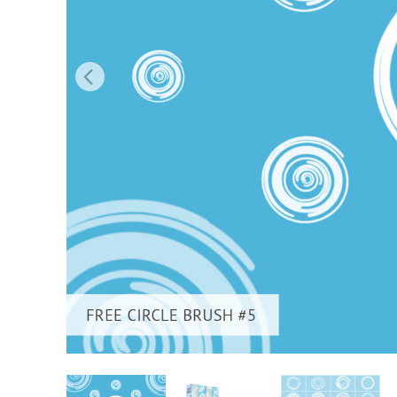
Επ
φωτογρα