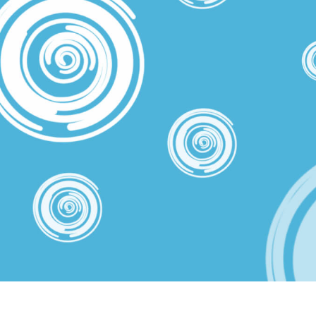
εξεργασία
Επεξεργασία
Δεδομένα Εκπαίδευ
φιών προϊόντος
φωτογραφιών
κοσμημάτων