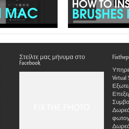
Στείλτε μας μήνυμα στο
Fixthe
Facebook
Υπηρε
Virtual 
Εξωτε
Επεξε
Συμβο
Δωρεά
φωτο
Δωρεά