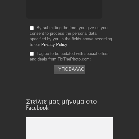
By submitting the form you give us your
consent to process the personal data
specified by you in the fields above according
to our
Privacy Policy
I agree to be updated with special offers
and deals from FixThePhoto.com
Στείλτε μας μήνυμα στο
Facebook