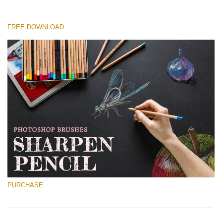
FREE DOWNLOAD
Please select
Free Ps Brush #1
Sharpened Pencil
(30 Ps Brushes)
Free download
PURCHASE