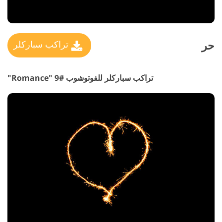
حر
تراكب سباركلر
تراكب سباركلر للفوتوشوب #9 "Romance"