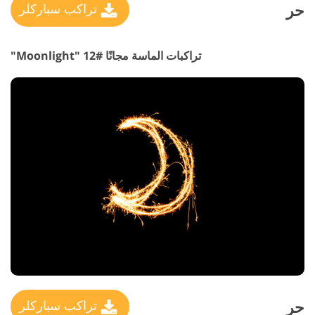
حر
تراكب سباركلر
تراكبات الماسة مجانًا #12 "Moonlight"
حر
تراكب سباركلر