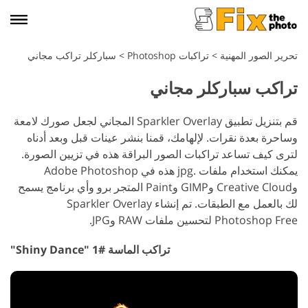
تحرير الصور المهنية
>
تراكبات Photoshop
>
سباركلر تراكب مجاني
تراكب سباركلر مجاني
قم بتنزيل تطبيق Sparkler Overlay المجاني لجعل صورك لامعة
وساحرة بعدة نقرات. لإلهامك، قمنا بنشر عينات قبل وبعد أدناه
لترى كيف تساعد تراكبات الصور البراقة هذه في تزيين الصورة.
يمكنك استخدام ملفات .jpg هذه في Adobe Photoshop
وCreative Cloud وGIMP وPaint المتجر برو وأي برنامج يسمح
لك بالعمل مع الطبقات. تم إنشاء Sparkler Overlay
Photoshop Free لتحسين ملفات RAW وJPG.
تراكب الماسة #1 "Shiny Dance"