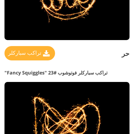
حر
تراكب سباركلر
تراكب سباركلر فوتوشوب #23 "Fancy Squiggles"