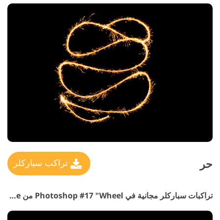
حر
تراكب سباركلر
تراكبات سباركلر مجانية في Photoshop #17 "Wheel
من Fortune"