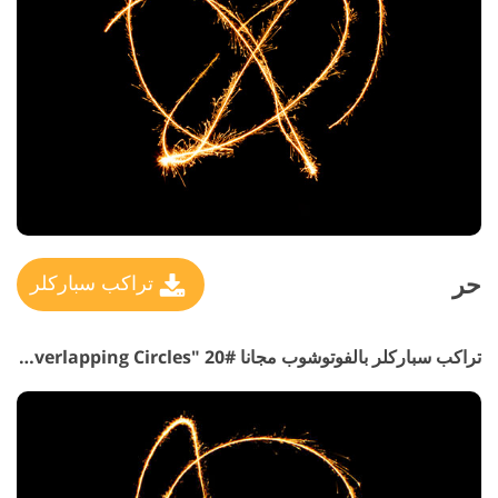
حر
تراكب سباركلر
تراكب سباركلر بالفوتوشوب مجانا #20 "Overlapping Circles"