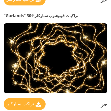
تراكبات فوتوشوب سباركلر #30 "Garlands"
حر
تراكب سباركلر