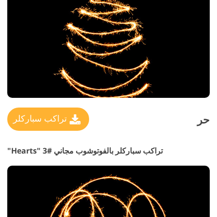
حر
تراكب سباركلر
تراكب سباركلر بالفوتوشوب مجاني #3 "Hearts"