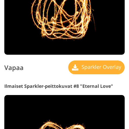
Vapaa
Sparkler Overlay
Ilmaiset Sparkler-peittokuvat #8 "Eternal Love"