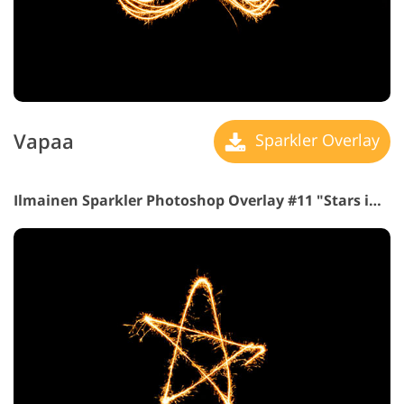
Vapaa
Sparkler Overlay
Ilmainen Sparkler Photoshop Overlay #11 "Stars in the Sky"