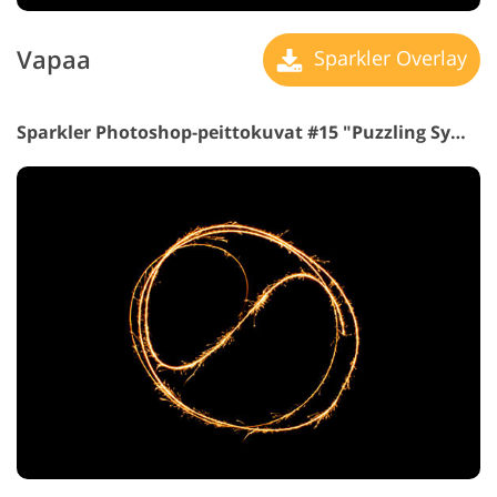
Vapaa
Sparkler Overlay
Sparkler Photoshop-peittokuvat #15 "Puzzling Symbol"