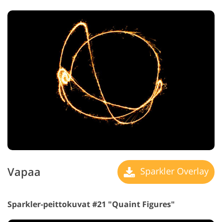
Vapaa
Sparkler Overlay
Sparkler-peittokuvat #21 "Quaint Figures"