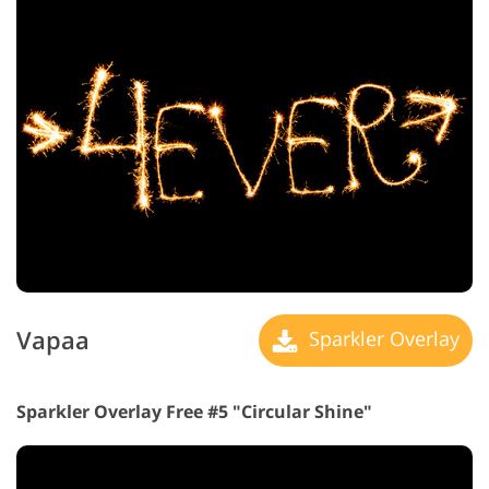
Vapaa
Sparkler Overlay
Sparkler Overlay Free #5 "Circular Shine"