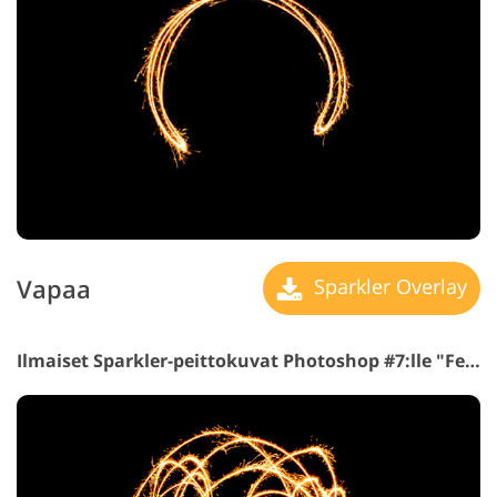
Vapaa
Sparkler Overlay
Ilmaiset Sparkler-peittokuvat Photoshop #7:lle "Festive Mood"