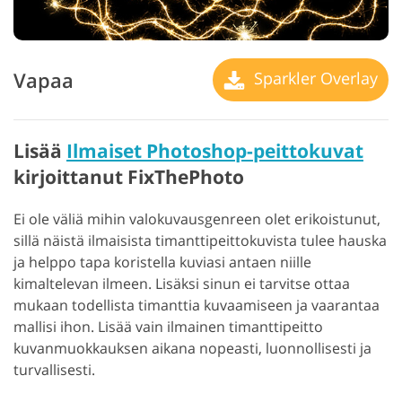
Vapaa
Sparkler Overlay
Lisää
Ilmaiset Photoshop-peittokuvat
kirjoittanut FixThePhoto
Ei ole väliä mihin valokuvausgenreen olet erikoistunut,
sillä näistä ilmaisista timanttipeittokuvista tulee hauska
ja helppo tapa koristella kuviasi antaen niille
kimaltelevan ilmeen. Lisäksi sinun ei tarvitse ottaa
mukaan todellista timanttia kuvaamiseen ja vaarantaa
mallisi ihon. Lisää vain ilmainen timanttipeitto
kuvanmuokkauksen aikana nopeasti, luonnollisesti ja
turvallisesti.