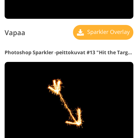
Vapaa
Sparkler Overlay
Photoshop Sparkler -peittokuvat #13 "Hit the Target"