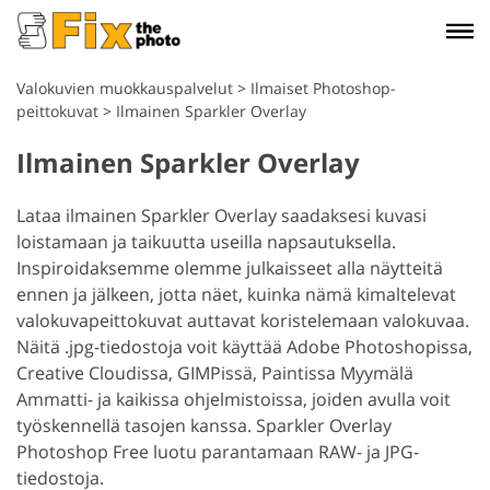
Valokuvien muokkauspalvelut
>
Ilmaiset Photoshop-
peittokuvat
>
Ilmainen Sparkler Overlay
Ilmainen Sparkler Overlay
Lataa ilmainen Sparkler Overlay saadaksesi kuvasi
loistamaan ja taikuutta useilla napsautuksella.
Inspiroidaksemme olemme julkaisseet alla näytteitä
ennen ja jälkeen, jotta näet, kuinka nämä kimaltelevat
valokuvapeittokuvat auttavat koristelemaan valokuvaa.
Näitä .jpg-tiedostoja voit käyttää Adobe Photoshopissa,
Creative Cloudissa, GIMPissä, Paintissa Myymälä
Ammatti- ja kaikissa ohjelmistoissa, joiden avulla voit
työskennellä tasojen kanssa. Sparkler Overlay
Photoshop Free luotu parantamaan RAW- ja JPG-
tiedostoja.