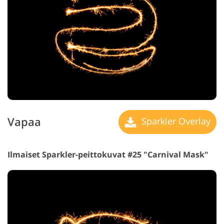
Vapaa
Sparkler Overlay
Ilmaiset Sparkler-peittokuvat #25 "Carnival Mask"