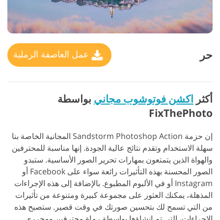
حر
عمل العاصفة الرملية
أكثر
اكشن فوتوشوب مجاني
بواسطة
FixThePhoto
إن حزمة Sandstorm Photoshop Action المجانية الخاصة بنا
سهلة الاستخدام وتقدم نتائج عالية الجودة. إنها مناسبة للمحترفين
والهواة الذين يتمتعون بمهارات تحرير الصور الأساسية. ستبدو
الصور المحسنة بهذه التأثيرات رائعة سواء على Facebook أو
Instagram أو في الألبوم المطبوع.
بالإضافة إلى هذه الإجراءات
المذهلة، يمكنك العثور على مجموعة كبيرة ومتنوعة من تأثيرات
من التي تسمح لك بتحسين صورتك في وقت قصير. ستصبح هذه
الإجراءات، التي تم إنشاؤها بواسطة رماة محترفين ومحرري