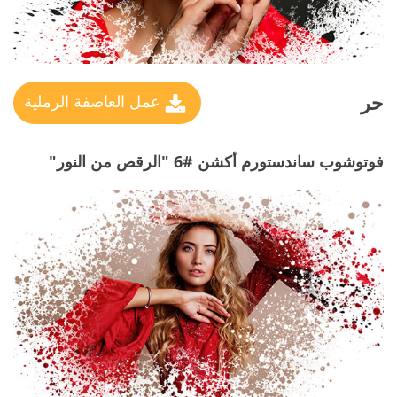
حر
عمل العاصفة الرملية
فوتوشوب ساندستورم أكشن #6 "الرقص من النور"