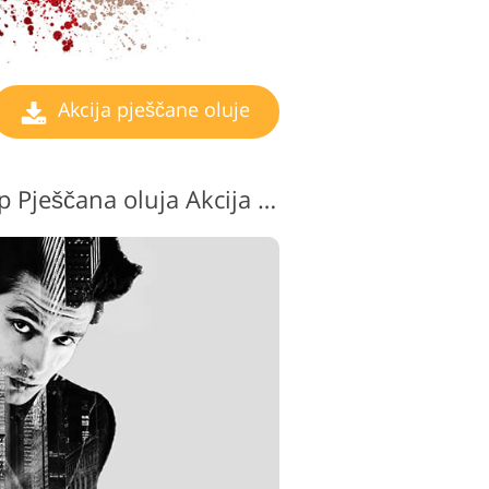
Akcija pješčane oluje
Besplatni Photoshop Pješčana oluja Akcija #8 "Black & White"