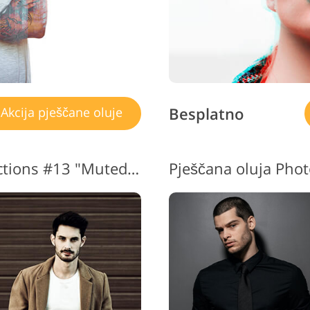
Besplatno
Akcija pješčane oluje
Photoshop Sandstorm Actions #13 "Muted Color"