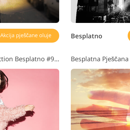
Besplatno
Akcija pješčane oluje
Photoshop Sandstorm Action Besplatno #9 "Dispersion Effect"