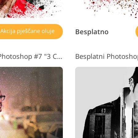
Besplatno
Akcija pješčane oluje
Pješčana oluja Akcija za Photoshop #7 "3 Colors"