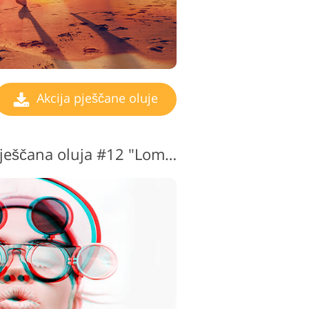
Akcija pješčane oluje
Photoshop radnje Pješčana oluja #12 "Lomo"