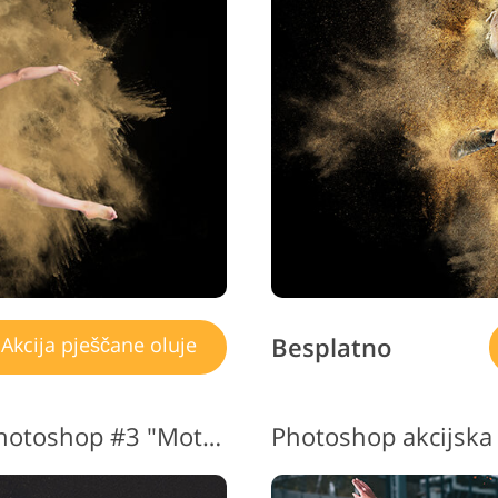
Uređivanje fotografija
Podaci za obuku AI
Usluge 
nakita
Besplatno
Akcija pješčane oluje
Pješčana oluja Akcijski Photoshop #3 "Motion"