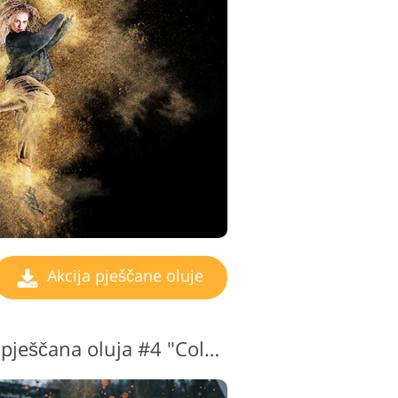
video montaže
Akcija pješčane oluje
Photoshop akcijska pješčana oluja #4 "Color Explosion"