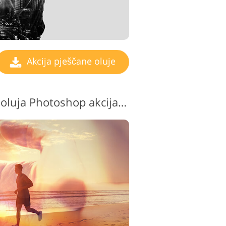
Akcija pješčane oluje
Besplatna Pješčana oluja Photoshop akcija #10 "Gradient"