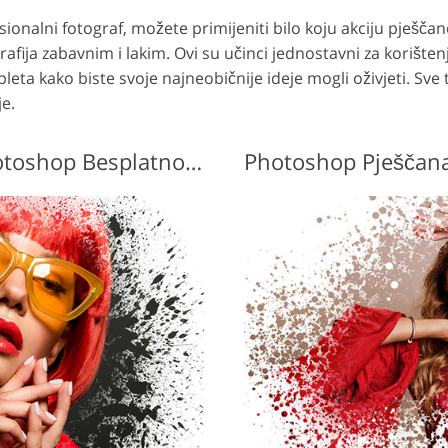
fesionalni fotograf, možete primijeniti bilo koju akciju pješ
grafija zabavnim i lakim.
Ovi su učinci jednostavni za korišten
pleta kako biste svoje najneobičnije ideje mogli oživjeti. Sve
je.
Pješčana oluja Akcija Photoshop Besplatno #5 "Secret Dreams"