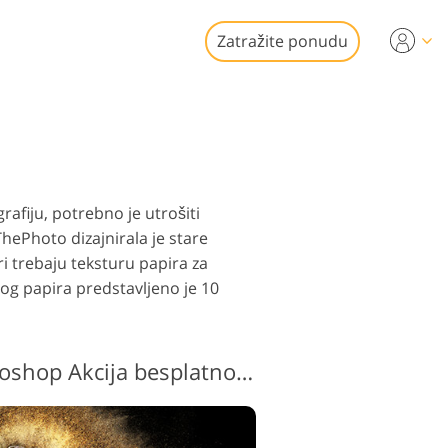
Zatražite ponudu
Video
i za uređivanje
je fotografija
kretnina
onalni video
grafiju, potrebno je utrošiti
ThePhoto dizajnirala je stare
ri trebaju teksturu papira za
og papira predstavljeno je 10
 fotografija
Pješčana oluja Photoshop Akcija besplatno #2 "Irrepressible"