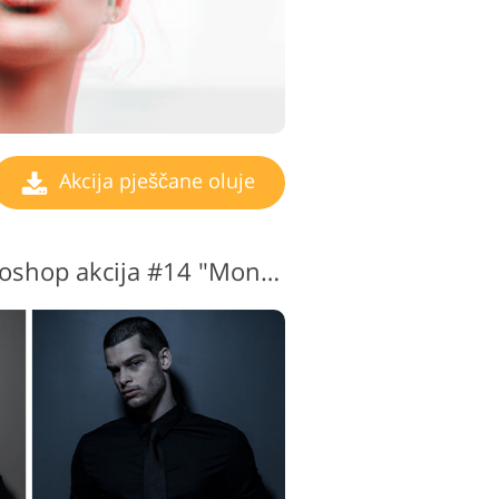
Akcija pješčane oluje
Pješčana oluja Photoshop akcija #14 "Monochrome Magic"