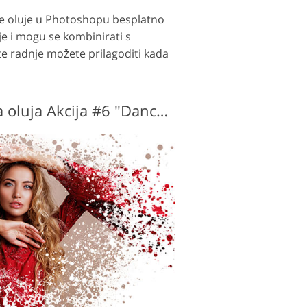
čane oluje u Photoshopu besplatno
je i mogu se kombinirati s
 te radnje možete prilagoditi kada
Photoshop Pješčana oluja Akcija #6 "Dance od the Light"