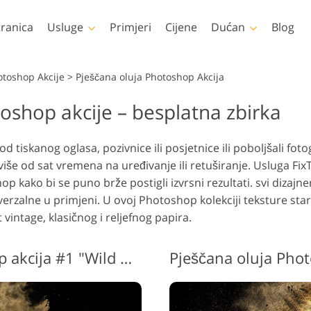
tranica
Usluge
Primjeri
Cijene
Dućan
Blog
Photoshop
Templates
otoshop Akcije
>
Pješčana oluja Photoshop Akcija
oshop akcije – besplatna zbirka
toshop Akcije
Svi predlošci
LUT-ov
videa
Uređivanje fotografija
Uređivan
tke za Photoshop
Marketinški predlošci
Retuširanje tijela
novorođenčeta
ne
Profesi
od tiskanog oglasa, pozivnice ili posjetnice ili poboljšali foto
toshop slojevi
Valentinovo čestitke
slojevi
više od sat vremena na uređivanje ili retuširanje. Usluga Fix
otoshop teksture
Pozivnice za vjenčanje
p kako bi se puno brže postigli izvrsni rezultati.
svi dizajne
ele zbirke Ps Actions
Pozivnica na dječju
erzalne u primjeni. U ovoj Photoshop kolekciji teksture star
zabavu
eli paketi Ps slojeva
t vintage, klasičnog i reljefnog papira.
Modeli za odjeću
generirani umjetnom
Manipulacija fotografijama
Obnova
inteligencijom
Pješčana oluja Photoshop akcija #1 "Wild Dance"