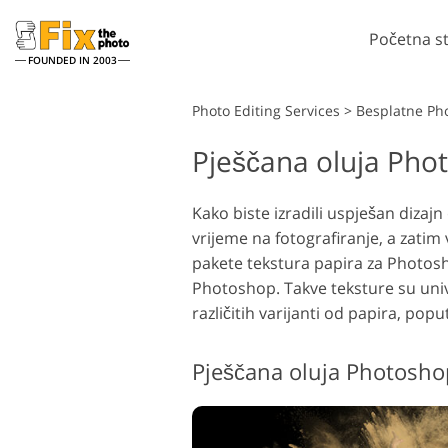
Početna s
FOUNDED IN 2003
Lightroom
Photo Editing Services
>
Besplatne Ph
Pješčana oluja Phot
Lightroom Presets
Pho
LR Preset zbirke
Če
Retuširanje portreta
Kako biste izradili uspješan dizajn 
Predpostavke najbolje
Pho
vrijeme na fotografiranje, a zatim 
ponude
Ph
pakete tekstura papira za Photosho
Mobilne Presets
Cij
Photoshop. Takve teksture su univ
Cij
različitih varijanti od papira, popu
Uređivanje vjenčanih
fotografija