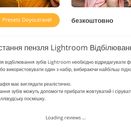
безкоштовно
Presets Doyoutravel
тання пензля Lightroom Відбілюванн
я відбілювання зубів Lightroom необхідно відредагувати ф
або використовувати один з набір, вибираючи найбільш під
афія має виглядати реалістично.
ння зубів можуть допомогти прибрати жовтуватий і сіруватий
оллівудську посмішку.
Loading reviews ...