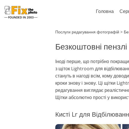
Головна
Сер
FOUNDED IN 2003
Lightroom
Ph
Послуги редагування фотографій
>
Бе
Безкоштовні пензлі
Пресети Lightroom
Photoshop
Колекції пресетів LR
Кисті Phot
Ретушування портретів
Рету
Іноді перше, що потрібно покращ
Пресети - Найкраща
Накладенн
з щіток Lightroom для відбілюван
Пропозиція
Текстури 
стануть в нагоді всім, кому довод
Мобільні пресети
Цілі колекц
кроки знову і знову. Ці щітки Lig
Набори Ps
редагування виглядає реалістично
Моделі од
Редагування Весільних
Щітки абсолютно прості у використ
за допо
Фото
і