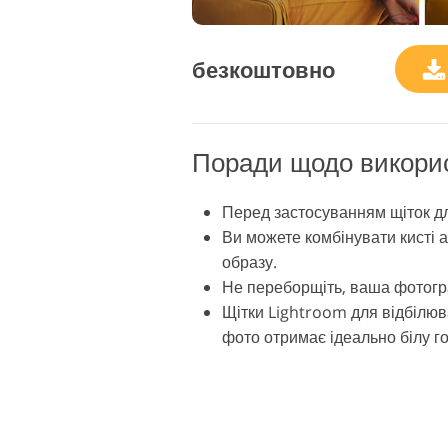
безкоштовно
Поради щодо викорис
Перед застосуванням щіток дл
Ви можете комбінувати кисті 
образу.
Не переборщіть, ваша фотогр
Щітки Lightroom для відбілюва
фото отримає ідеально білу г