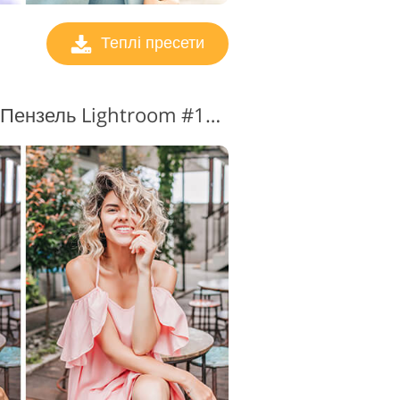
Теплі пресети
Відбілювання зубів Пензель Lightroom #12 "Classic"