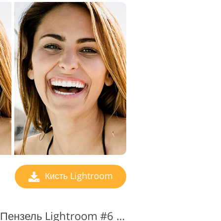
Кисть Lightroom
Відбілювання зубів Пензель Lightroom #6 "Totally white"