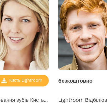
ування фото
Послуги з Редаг
Дані для навчання ШІ
рних виробів
Відео
безкоштовно
Кисть Lightroom
Безкоштовний Lr Відбілювання зубів Кисть #3 "Hollywood smile"