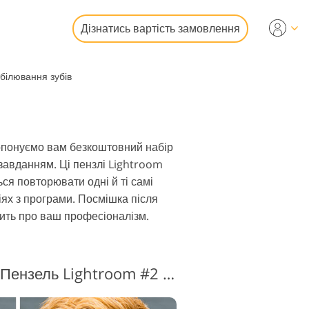
Дізнатись вартість замовлення
дбілювання зубів
гування
ографій
і
део
ропонуємо вам безкоштовний набір
 завданням. Ці пензлі Lightroom
ься повторювати одні й ті самі
іях з програми. Посмішка після
чить про ваш професіоналізм.
фото
Відбілювання зубів Пензель Lightroom #2 "Classic"