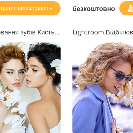
безкоштовно
третні налаштування
Безкоштовний Lr Відбілювання зубів Кисть #9 "Fashion"