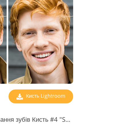
ування
Кисть Lightroom
Lightroom Відбілювання зубів Кисть #4 "Snowy"