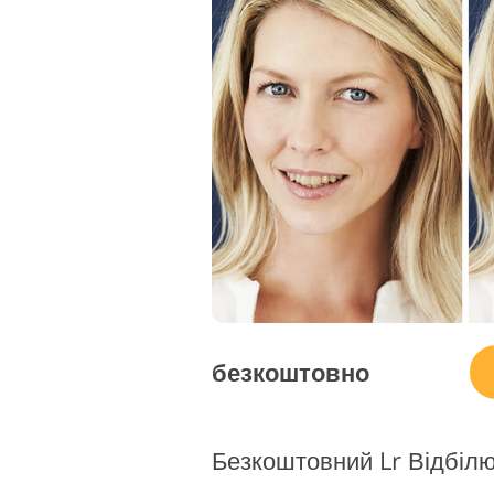
Редаг
Сервіс ретуші товарів
ювелі
безкоштовно