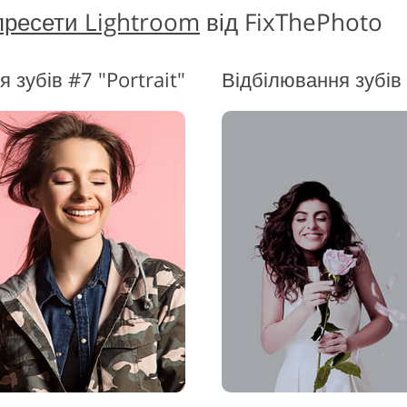
пресети Lightroom
від FixThePhoto
 зубів #7 "Portrait"