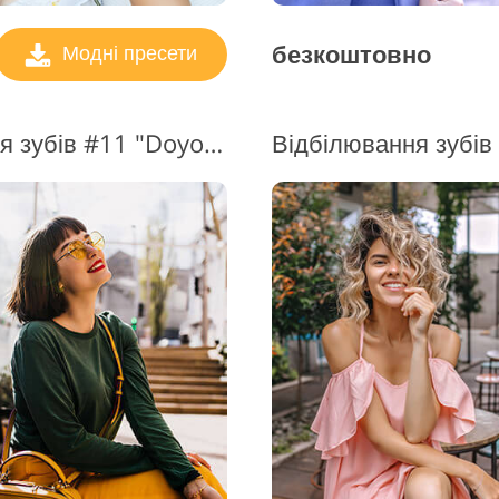
безкоштовно
Модні пресети
Кисті Lr для Відбілювання зубів #11 "Doyoutravel "