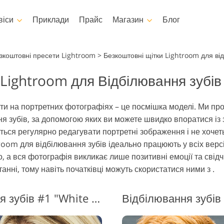
віси
Приклади
Прайс
Магазин
Блог
otoshop
Templates
Video
зкоштовні пресети Lightroom
>
Безкоштовні щітки Lightroom для ві
 Lightroom для Відбілювання зубів
 Екшени
Усі шаблони
LUTs для реда
відео
Редагування фотографій
Редагування фот
oshop
Маркетингові шаблони
шування тіла
новонароджених
нерухомост
Професійні ві
ити на портретних фотографіях – це посмішка моделі. Ми п
я Photoshop
Листівки до Дня Святого
оверлейси
ня зубів, за допомогою яких ви можете швидко впоратися із
Валентина
Photoshop
иться регулярно редагувати портретні зображення і не хочет
Запрошення на весілля
ії екшенів Ps
htroom для відбілювання зубів ідеально працюють у всіх верс
Запрошення на дитяче
 Overlays
, а вся фотографія викликає лише позитивні емоції та свід
свято
ягу, згенеровані
анні, тому навіть початківці можуть скористатися ними з .
могою штучного
Фотоманіпуляції
Реставрація 
нтелекту
Кисті Lr для Відбілювання зубів #1 "White Teeth"