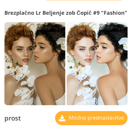
Brezplačno Lr Beljenje zob Čopič #9 "Fashion"
prost
Modne prednastavitve