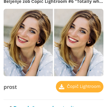
Beljenje zob Čopič Lightroom #6 "Totally white"
prost
Čopič Lightroom