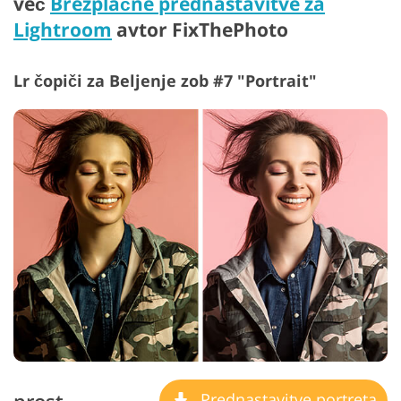
več
Brezplačne prednastavitve za
Lightroom
avtor FixThePhoto
Lr čopiči za Beljenje zob #7 "Portrait"
Prednastavitve portreta