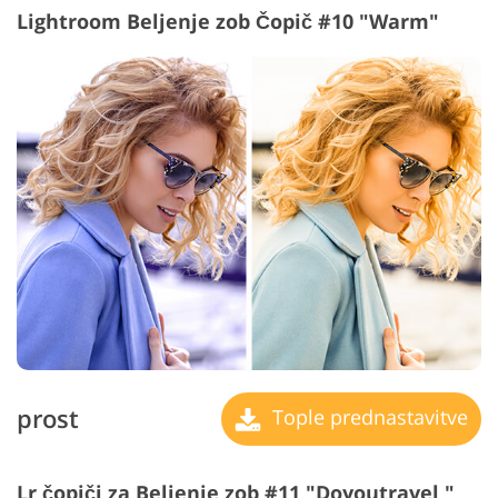
Lightroom Beljenje zob Čopič #10 "Warm"
prost
Tople prednastavitve
Lr čopiči za Beljenje zob #11 "Doyoutravel "