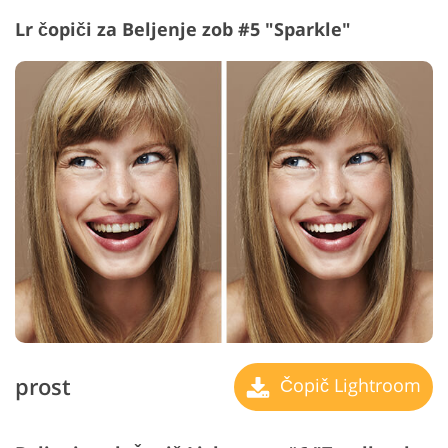
Lr čopiči za Beljenje zob #5 "Sparkle"
prost
Čopič Lightroom