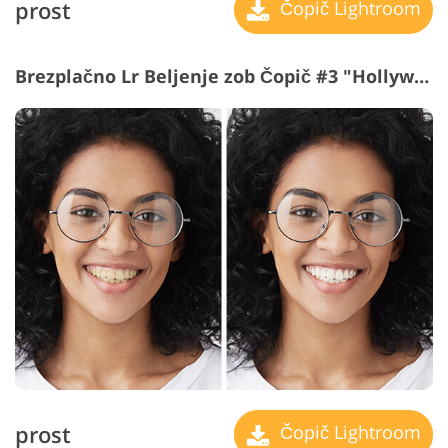
prost
Čopič Lightroom
Brezplačno Lr Beljenje zob Čopič #3 "Hollywood smile"
prost
Čopič Lightroom