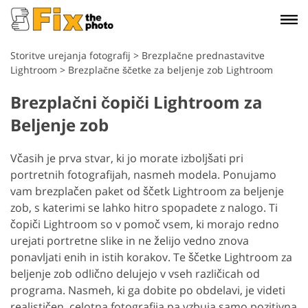
Storitve urejanja fotografij
>
Brezplačne prednastavitve
Lightroom
>
Brezplačne ščetke za beljenje zob Lightroom
Brezplačni čopiči Lightroom za
Beljenje zob
Včasih je prva stvar, ki jo morate izboljšati pri
portretnih fotografijah, nasmeh modela. Ponujamo
vam brezplačen paket od ščetk Lightroom za beljenje
zob, s katerimi se lahko hitro spopadete z nalogo. Ti
čopiči Lightroom so v pomoč vsem, ki morajo redno
urejati portretne slike in ne želijo vedno znova
ponavljati enih in istih korakov. Te ščetke Lightroom za
beljenje zob odlično delujejo v vseh različicah od
programa. Nasmeh, ki ga dobite po obdelavi, je videti
realističen, celotna fotografija pa vzbuja samo pozitivna