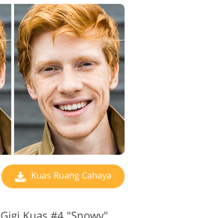
geditan Video
Kuas Ruang Cahaya
Gigi Kuas #4 "Snowy"