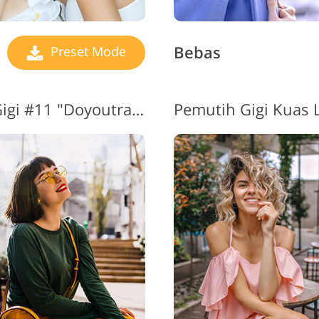
Bebas
Preset Mode
Lr Kuas untuk Pemutih Gigi #11 "Doyoutravel "
Pemutih Gigi Kuas 