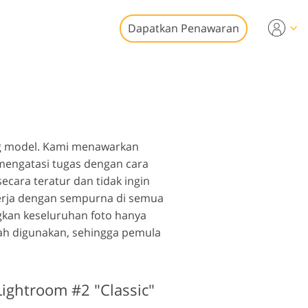
Dapatkan Penawaran
ideo
esional
it Foto Real
n Video
tate
ng model. Kami menawarkan
 mengatasi tugas dengan cara
cara teratur dan tidak ingin
kerja dengan sempurna di semua
ngkan keseluruhan foto hanya
ah digunakan, sehingga pemula
storasi Foto
ightroom #2 "Classic"