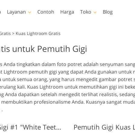
a
Layanan
Contoh
Harga
Toko
Blog
Photoshop
Templates
V
Gratis
>
Kuas Lightroom Gratis
tis untuk Pemutih Gigi
akan Photoshop
Template
LUT prof
Layanan Retouching Foto
Layanan Ed
 Photoshop
Template pemasaran
Hampara
uching Tubuh Layanan
Bayi
Es
s Anda tingkatkan dalam foto potret adalah senyuman sa
lay Photoshop
Kartu Hari Valentine
kat Lightroom pemutih gigi yang dapat Anda gunakan untuk
ur Photoshop
Undangan pernikahan
a untuk semua orang, yang harus mengedit gambar potret se
tions Seluruh
Undangan ulang tahun
rulang kali. Kuas Lightroom untuk memutihkan gigi ini be
si
anak
g Anda dapatkan setelah mengedit terlihat realistis, seda
lapisi Seluruh
odel Pakaian yang
Layanan Manipulasi
n membuktikan profesionalisme Anda. Kuasnya sangat mud
Layanan Re
si
Dihasilkan oleh AI
Gambar
 .
Lr Kuas untuk Pemutih Gigi #1 "White Teeth"
Pemutih Gigi Kuas L