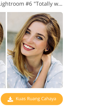
Pemutih Gigi Kuas Lightroom #6 "Totally white"
Kuas Ruang Cahaya