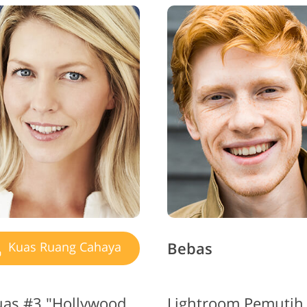
ayanan Retouching
Data Pelatihan AI
Layanan Pen
Perhiasan
Bebas
Kuas Ruang Cahaya
Gratis Lr Pemutih Gigi Kuas #3 "Hollywood smile"
Lightroom Pemutih 