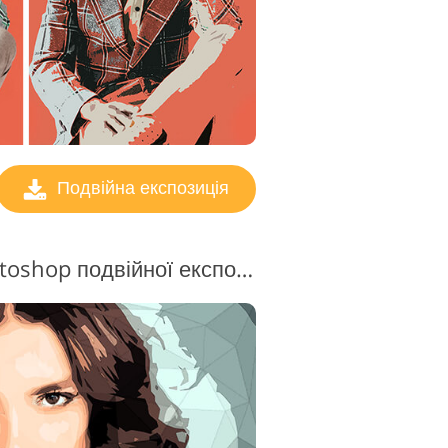
Подвійна експозиція
Безкоштовні дії Photoshop подвійної експозиції #14 "Geometry"