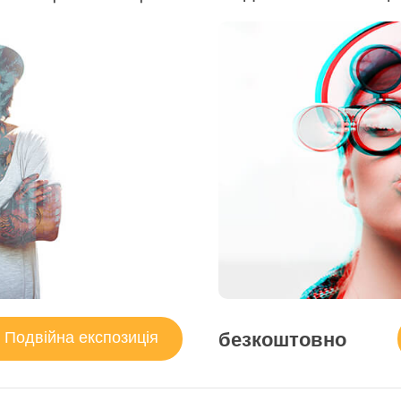
безкоштовно
Подвійна експозиція