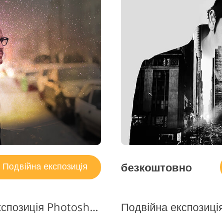
ування фото
Послуги з Редаг
Дані для навчання ШІ
рних виробів
Відео
безкоштовно
Подвійна експозиція
Безкоштовна подвійна експозиція Photoshop Action #3 "Dispersion Effect"