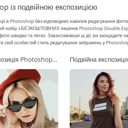
hop із подвійною експозицією
ції в Photoshop без відповідних навичок редагування фото
ей набір з БЕЗКОШТОВНИХ екшенів Photoshop Double Expo
фото швидко та легко. Завантаживши ці дії, ви заощадите ча
те свій особистий стиль редагування зображень у Photosho
Подвійна кольорова експозиція Photoshop Action #7 "Dispersion Effect"