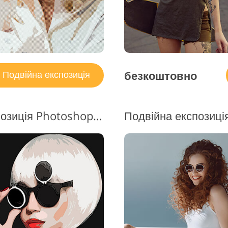
безкоштовно
Подвійна експозиція
Подвійна кольорова експозиція Photoshop Action Free #9 "Dispersion Effect"