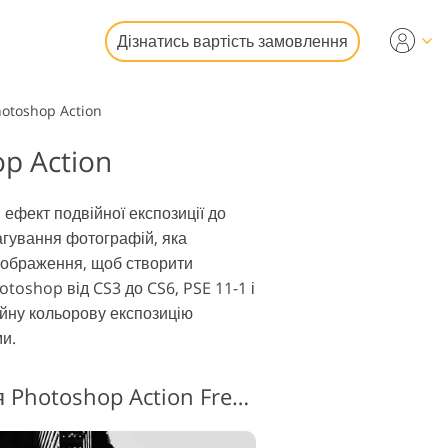
Дізнатись вартість замовлення
hotoshop Action
op Action
гування
ографій
і
део
ефект подвійної експозиції до
дагування фотографій, яка
 зображення, щоб створити
toshop від CS3 до CS6, PSE 11-1 і
ійну кольорову експозицію
и.
фото
Подвійна експозиція Photoshop Action Free #2 "Black & White"