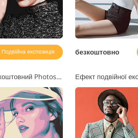
безкоштовно
Подвійна експозиція
Подвійна експозиція Безкоштовний Photoshop Екшн #11 "Magic Effect"