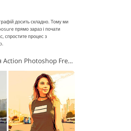
графій досить складно. Тому ми
sure прямо зараз і почати
с, спростите процес з
p.
Подвійна експозиція Action Photoshop Free #8 "Dispersion Effect"