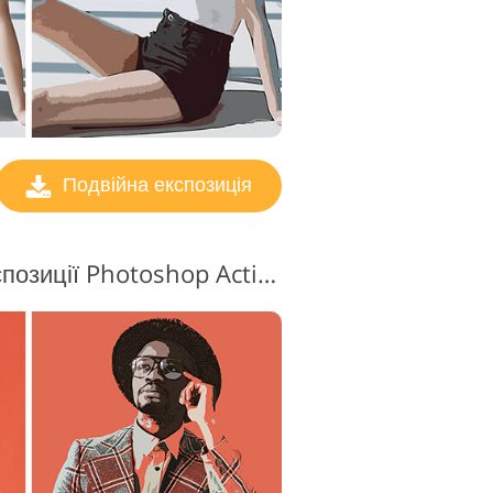
Подвійна експозиція
Ефект подвійної експозиції Photoshop Action #12 "Stars Shine"