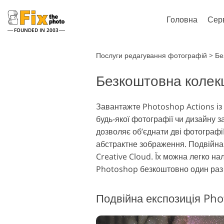
Головна
Сер
FOUNDED IN 2003
Lightroom
Ph
Послуги редагування фотографій
>
Бе
Безкоштовна колекц
Пресети Lightroom
Photoshop
Колекції пресетів LR
Кисті Phot
Ретушування портретів
Рету
Завантажте Photoshop Actions із 
Пресети - Найкраща
Накладенн
будь-якої фотографії чи дизайну з
Пропозиція
Текстури 
дозволяє об’єднати дві фотографі
Мобільні пресети
Цілі колекц
абстрактне зображення. Подвійна 
Набори Ps
Creative Cloud. Їх можна легко н
Моделі од
Редагування Весільних
Photoshop безкоштовно один раз і
за допо
Фото
і