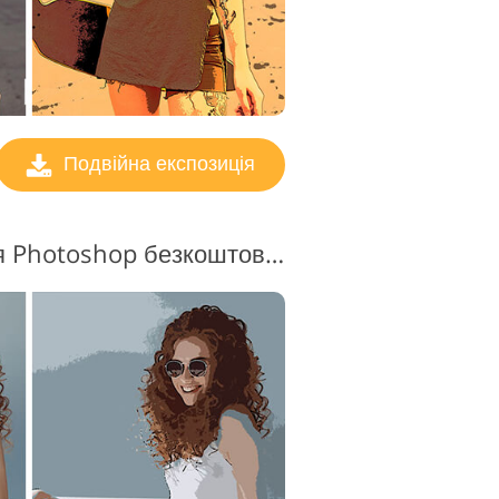
Подвійна експозиція
Подвійна експозиція Photoshop безкоштовно #10 "Bengal Light"