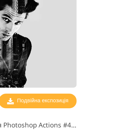
ування
Подвійна експозиція
Подвійна експозиція Photoshop Actions #4 "Gradient"