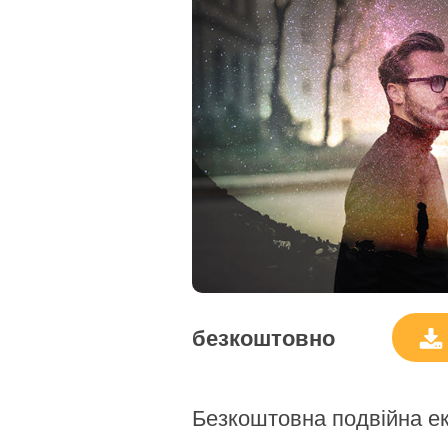
Редаг
Сервіс ретуші товарів
ювелі
безкоштовно