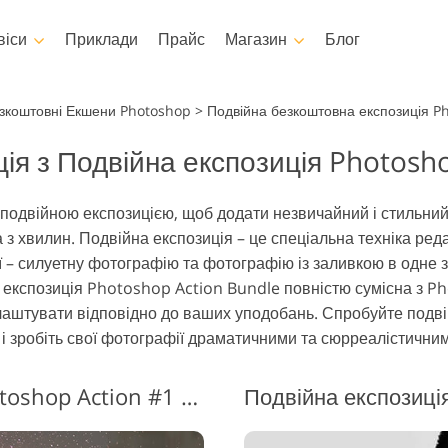
віси
Приклади
Прайс
Магазин
Блог
otoshop
Templates
Video
зкоштовні Екшени Photoshop
>
Подвійна безкоштовна експозиція P
ія з Подвійна експозиція Photosh
 Екшени
Усі шаблони
LUTs для реда
відео
Редагування фотографій
Редагування фот
oshop
Маркетингові шаблони
шування тіла
новонароджених
нерухомост
Професійні ві
подвійною експозицією, щоб додати незвичайний і стильний 
я Photoshop
Листівки до Дня Святого
оверлейси
а з хвилин. Подвійна експозиція – це спеціальна техніка ре
Валентина
Photoshop
ї – силуетну фотографію та фотографію із заливкою в одне
Запрошення на весілля
ії екшенів Ps
експозиція Photoshop Action Bundle повністю сумісна з Pho
Запрошення на дитяче
 Overlays
алаштувати відповідно до ваших уподобань. Спробуйте подв
свято
ягу, згенеровані
 зробіть свої фотографії драматичними та сюрреалістичним
могою штучного
Фотоманіпуляції
Реставрація 
нтелекту
Подвійна експозиція Photoshop Action #1 "3 Colors"