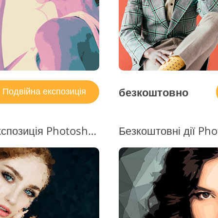
безкоштовно
Подвійна експозиція
Безкоштовна подвійна експозиція Photoshop Actions #13 "Abstract"