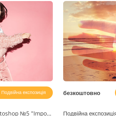
безкоштовно
Подвійна експозиція
Подвійна експозиція Photoshop №5 "Imposition"