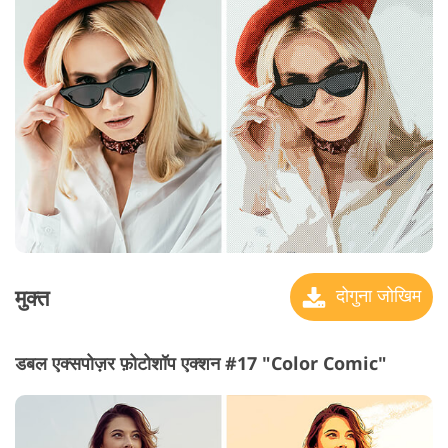
मुक्त
दोगुना जोखिम
डबल एक्सपोज़र फ़ोटोशॉप एक्शन #17 "Color Comic"