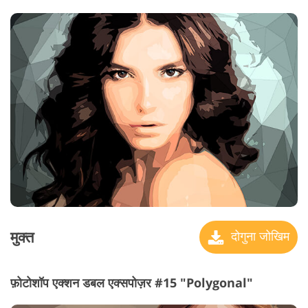
मुक्त
दोगुना जोखिम
फ़ोटोशॉप एक्शन डबल एक्सपोज़र #15 "Polygonal"