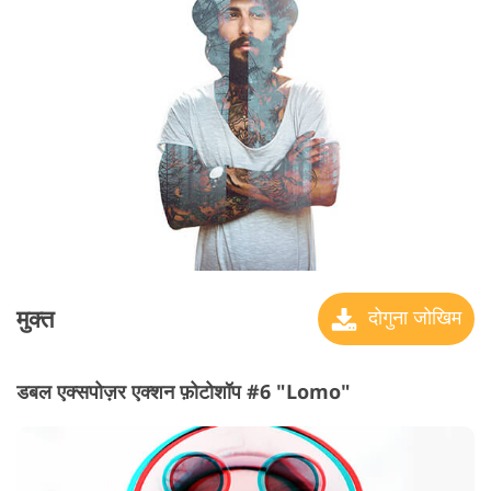
मुक्त
दोगुना जोखिम
डबल एक्सपोज़र एक्शन फ़ोटोशॉप #6 "Lomo"