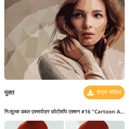
मुक्त
दोगुना जोखिम
निःशुल्क डबल एक्सपोज़र फ़ोटोशॉप एक्शन #16 "Cartoon Art"