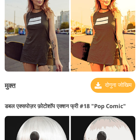
मुक्त
दोगुना जोखिम
डबल एक्सपोज़र फ़ोटोशॉप एक्शन फ्री #18 "Pop Comic"