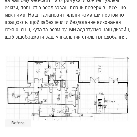
на нашому веб-сайті та отримувати концептуальні
ескізи, повністю реалізовані плани поверхів і все, що
між ними. Наші талановиті члени команди невтомно
працюють, щоб забезпечити бездоганне виконання
кожної лінії, кута та розміру. Ми адаптуємо наш дизайн,
щоб відображати ваш унікальний стиль і вподобання.