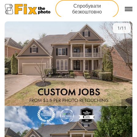
Спробувати
безкоштовно
1/11