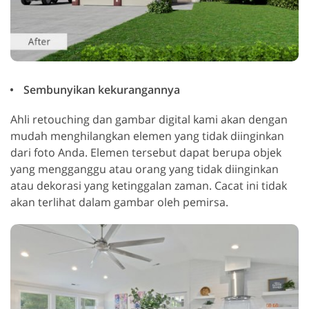
Sembunyikan kekurangannya
Ahli retouching dan gambar digital kami akan dengan
mudah menghilangkan elemen yang tidak diinginkan
dari foto Anda. Elemen tersebut dapat berupa objek
yang mengganggu atau orang yang tidak diinginkan
atau dekorasi yang ketinggalan zaman. Cacat ini tidak
akan terlihat dalam gambar oleh pemirsa.