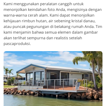
Kami menggunakan peralatan canggih untuk
menonjolkan keindahan foto Anda, mengisinya dengan
warna-warna cerah alam. Kami dapat menonjolkan
kehijauan rimbun hutan, air sebening kristal danau,
atau puncak pegunungan di belakang rumah Anda. Tim
kami menjamin bahwa semua elemen dalam gambar
akan terlihat sempurna dan realistis setelah
pascaproduksi.