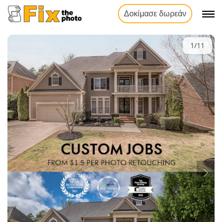
Δοκίμασε δωρεάν
1/11