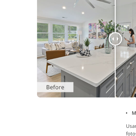
Me
Usam
foto