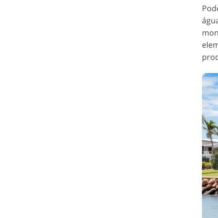
Pode
água
mont
elem
pro