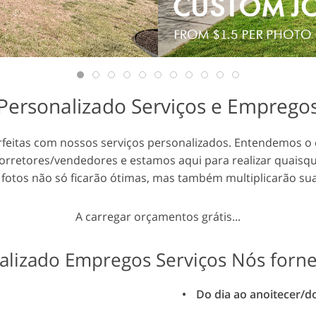
 de
Dados de Treinamento de
Serviços de edição de vídeo
IA
Personalizado Serviços e Emprego
erfeitas com nossos serviços personalizados. Entendemos 
a corretores/vendedores e estamos aqui para realizar quaisq
 fotos não só ficarão ótimas, mas também multiplicarão sua
A carregar orçamentos grátis...
alizado Empregos Serviços Nós forn
Do dia ao anoitecer/d