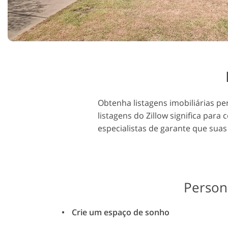
Serviços de retoque de
Serviços de retoque
produtos
joias
Obtenha listagens imobiliárias p
listagens do Zillow significa par
especialistas de garante que suas
Person
Crie um espaço de sonho