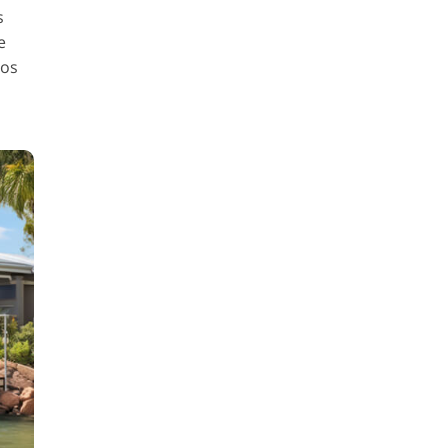
s
e
 os