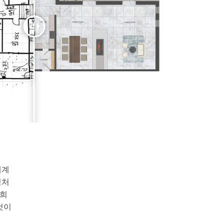
세계
정처
저희
것이