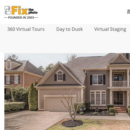
FOUNDED IN 2003
360 Virtual Tours
Day to Dusk
Virtual Staging
Lightroom
Pho
라이트룸 사전 설정
포토샵 액션
전체 LR 사전 설정 컬렉션
포토샵 브러
얼굴 리터칭 서비스
뷔
베스트 딜 프리셋
포토샵 오버
모바일 컬렉션
포토샵 텍스
Ps Action
Ps 오버레이
웨딩 사진 편집 서비스
AI로 생