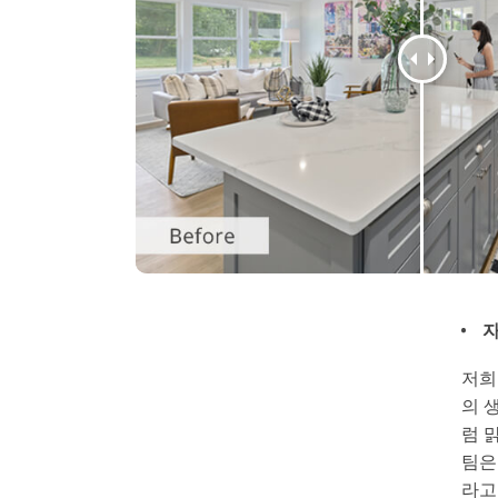
자
저희
의 
럼 
팀은
라고