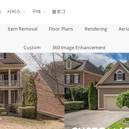
홈
서비스
구매
블로그
Item Removal
Floor Plans
Rendering
Aeri
toshop
Templates
Video
템플릿
전문 LUT
Custom
360 Image Enhancement
쉬
마케팅 템플릿
비디오 오버레이
 서비스
아기 사진 보정 서비스
부동산 사진 편집 
레이
발렌타인 데이 카드
처
결혼식 초대장
s 전체 컬렉션
어린이 생일 초대장
 전체 컬렉션
성된 의류 모델
이미지 조작 서비스
사진 서비스