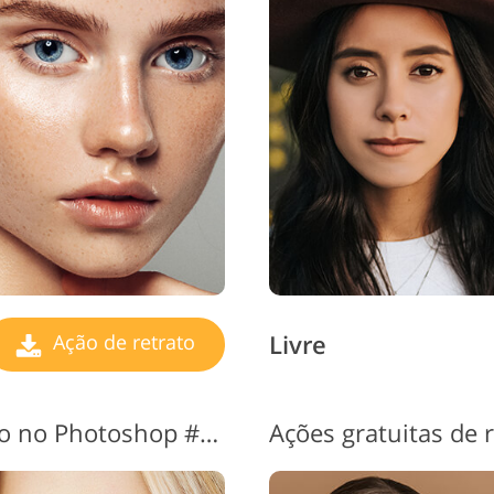
erviços de retoque de
Dados de Treinamento de
Serviços de 
joias
IA
Livre
Ação de retrato
Ações gratuitas de retrato no Photoshop #3 "Skin Tone"