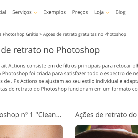
ial
Serviços
Exemplos
Preços
Loja
Blog
Photoshop
Templates
s Photoshop Grátis
>
Ações de retrato gratuitas no Photoshop
s de retrato no Photoshop
toshop Actions
Amostra
LUTs pro
Serviços de retoque de
Serviços de 
éis de Photoshop
Modelos de marketing
Sobrepo
oque corporal Serviços
fotos de bebês
de 
t Actions consiste em de filtros principais para retocar ol
reposições de
Cartões de Dia dos
a Photoshop foi criada para satisfazer todo o espectro de n
toshop
Namorados
s de . Ps Actions se ajustam ao seu estilo individual e ada
turas de Photoshop
Convites de casamento
tuitas de retrato do Photoshop funcionam em um formato c
s PS Coleções
Convite de aniversário
iras
infantil
Modelos de vestuário
Serviços de manipulação
Foto Restau
obrepõe coleções
gerados por IA
de imagens
iras
Ações de retrato do Photoshop nº 1 "Clean Eyes"