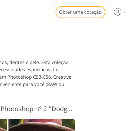
Obter uma cotação
Video
fissionais
edição de fotos
sições de vídeo
imóveis
hos, dentes e pele. Esta coleção
ecessidades específicas dos
ptam Photoshop CS3-CS6, Creative
onveniente para você (RAW ou
ração Serviços
Ações de retrato do Photoshop nº 2 "Dodge&Burn"