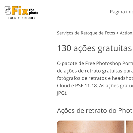
Pagina inic
FOUNDED IN 2003
Lightroom
Serviços de Retoque de Fotos
>
Action
130 ações gratuita
Predefinições de
Pho
Lightroom
Serviços de retoque de
Pinc
Ret
fotos
Coleções inteiras de
O pacote de Free Photoshop Portrai
Sob
predefinições de LR
de ações de retrato gratuitas par
Pho
Predefinições de melhor
fotógrafos de retratos e headshot
Tex
oferta
Cloud e PSE 11-18. As ações gra
Açõe
Coleção móvel
JPG).
inte
Serviços de Edição de Fotos
Ps s
de Casamento
inte