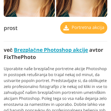
prost
Portretna akcija
več
Brezplačne Photoshop akcije
avtor
FixThePhoto
Uporabite naše brezplačne portretne akcije Photoshop
in postopek retuširanja bo trajal nekaj od minut, da
ustvarite popoln portret. Predstavljajte si, da oblikujete
zelo profesionalno fotografijo z le nekaj od kliki in vse to
zahvaljujoč našim brezplačnim portretnim umetniškim
akcijam Photoshop. Poleg tega so vsa naša dejanja zelo
enostavna za namestitev in uporabo. Dobite lahko vse
od barvnih popravkov do profesionalnega beljenja zob.