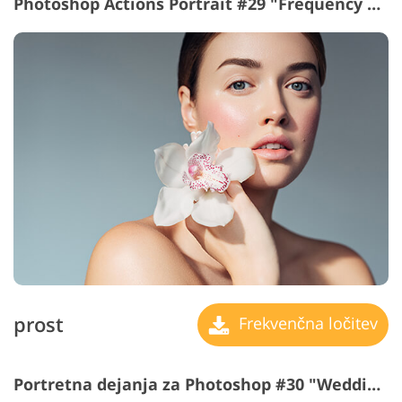
Photoshop Actions Portrait #29 "Frequency Separation"
prost
Frekvenčna ločitev
Portretna dejanja za Photoshop #30 "Wedding"