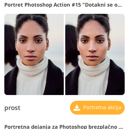
Portret Photoshop Action #15 "Dotakni se od Zore"
prost
Portretna akcija
Portretna dejanja za Photoshop brezplačno #16 "Inner Warmth"