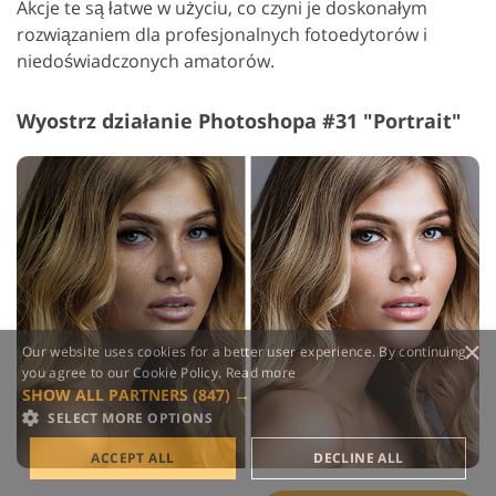
Akcje te są łatwe w użyciu, co czyni je doskonałym
rozwiązaniem dla profesjonalnych fotoedytorów i
niedoświadczonych amatorów.
Wyostrz działanie Photoshopa #31 "Portrait"
×
Our website uses cookies for a better user experience. By continuing,
you agree to our Cookie Policy.
Read more
SHOW ALL PARTNERS
(847) →
SELECT MORE OPTIONS
ACCEPT ALL
DECLINE ALL