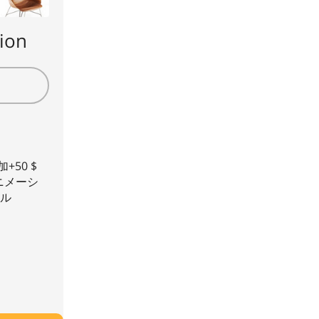
ion
+50 $
アニメーシ
トル