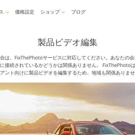
ス
価格設定
ショップ
ブログ
shop
Templates
Video
製品ビデオ編集
ション
テンプレート
プロフェッショナルL
は、FixThePhotoサービスに対応してください。あなたの
シ
マーケティングテンプレー
ビデオオーバーレイ
ト
接続されているかどうかは関係ありません。 FixThePhot
ーバーレイ
バレンタインデーカード
アント向けに製品ビデオを編集するため、地域も関係ありませ
スチャ
結婚式招待状
レクション
子供の誕生日の招待状
ン全体をオ
す