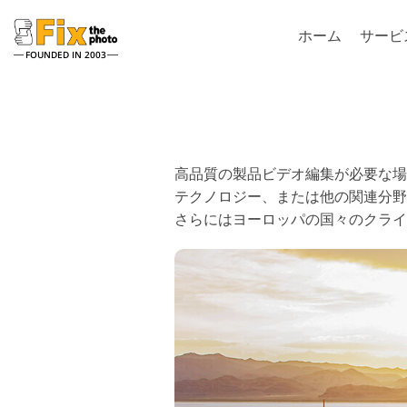
ホーム
サービ
FOUNDED IN 2003
Lightroom
Photo
Lightroomのプリセット
Photoshopアク
高品質の製品ビデオ編集が必要な場合
LRプリセットコレクション
Photoshopブラ
全体
テクノロジー、または他の関連分野に
Photoshopオ
ベストディールプリセット
さらにはヨーロッパの国々のクライ
Photoshopテク
モバイルコレクション
Psアクションコ
全体
Psはコレクショ
ーバーレイしま