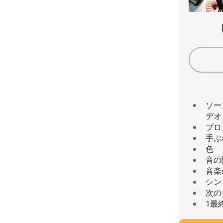
ソー
デオ
プロ
手ぶ
色
音の
音楽
シン
次の
1最