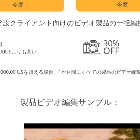
今度
今度
常設クライアント向けのビデオ製品の一括編
は
0.00USよりも高い
 $ 3000.00 USを超える場合、1か月間にすべての製品のビデ
製品ビデオ編集サンプル：