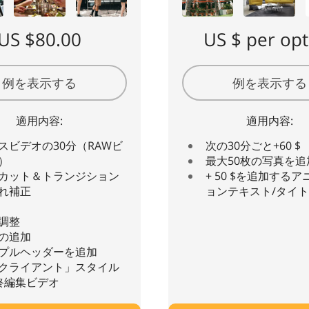
US $80.00
US $ per opt
例を表示する
例を表示する
適用内容:
適用内容:
スビデオの30分（RAWビ
次の30分ごと+60 $
）
最大50枚の写真を追加
カット＆トランジション
+ 50 $を追加する
れ補正
ョンテキスト/タイ
調整
の追加
プルヘッダーを追加
クライアント」スタイル
終編集ビデオ